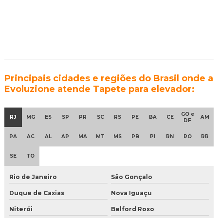
Principais cidades e regiões do Brasil onde a
Evoluzione atende Tapete para elevador:
GO e
RJ
MG
ES
SP
PR
SC
RS
PE
BA
CE
AM
DF
PA
AC
AL
AP
MA
MT
MS
PB
PI
RN
RO
RR
SE
TO
Rio de Janeiro
São Gonçalo
Duque de Caxias
Nova Iguaçu
Niterói
Belford Roxo