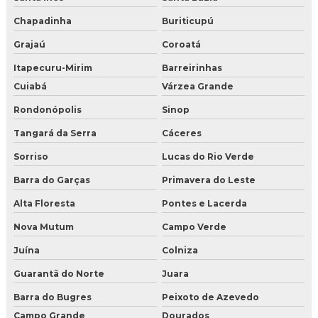
Chapadinha
Buriticupú
Grajaú
Coroatá
Itapecuru-Mirim
Barreirinhas
Cuiabá
Várzea Grande
Rondonópolis
Sinop
Tangará da Serra
Cáceres
Sorriso
Lucas do Rio Verde
Barra do Garças
Primavera do Leste
Alta Floresta
Pontes e Lacerda
Nova Mutum
Campo Verde
Juína
Colniza
Guarantã do Norte
Juara
Barra do Bugres
Peixoto de Azevedo
Campo Grande
Dourados