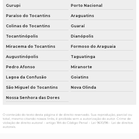
Gurupi
Porto Nacional
Paraíso do Tocantins
Araguatins
Colinas do Tocantins
Guaraí
Tocantinópolis
Dianópolis
Miracema do Tocantins
Formoso do Araguaia
Augustinópolis
Taguatinga
Pedro Afonso
Miranorte
Lagoa da Confusão
Goiatins
São Miguel do Tocantins
Nova Olinda
Nossa Senhora das Dores
O conteúdo do texto desta página é de direito reservado. Sua reprodução, parcial ou
total, mesmo citando nossos links, é proibida sem a autorização do autor. Crime de
violação de direito autoral – artigo 184 do Código Penal –
Lei 9610/98 - Lei de direitos
autorais
.