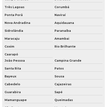
Três Lagoas
Corumbá
Ponta Porã
Naviraí
Nova Andradina
Aquidauana
Sidrolândia
Paranaíba
Maracaju
Amambai
Coxim
Rio Brilhante
Caarapó
João Pessoa
Campina Grande
Santa Rita
Patos
Bayeux
Sousa
Cabedelo
Cajazeiras
Guarabira
Sapé
Mamanguape
Queimadas