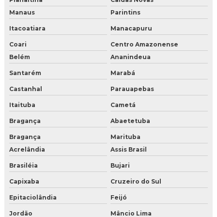
Manaus
Parintins
Itacoatiara
Manacapuru
Coari
Centro Amazonense
Belém
Ananindeua
Santarém
Marabá
Castanhal
Parauapebas
Itaituba
Cametá
Bragança
Abaetetuba
Bragança
Marituba
Acrelândia
Assis Brasil
Brasiléia
Bujari
Capixaba
Cruzeiro do Sul
Epitaciolândia
Feijó
Jordão
Mâncio Lima