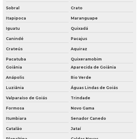
Sobral
Crato
Itapipoca
Maranguape
Iguatu
Quixadá
Canindé
Pacajus
Crateús
Aquiraz
Pacatuba
Quixeramobim
Goiânia
Aparecida de Goiânia
Anápolis
Rio Verde
Luziânia
Águas Lindas de Goiás
Valparaíso de Goiás
Trindade
Formosa
Novo Gama
Itumbiara
Senador Canedo
Catalão
Jataí
Planaltina
Caldas Novas