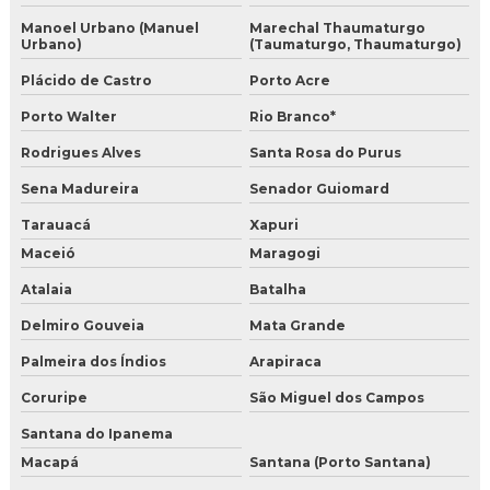
Manoel Urbano (Manuel
Marechal Thaumaturgo
Urbano)
(Taumaturgo, Thaumaturgo)
Plácido de Castro
Porto Acre
Porto Walter
Rio Branco*
Rodrigues Alves
Santa Rosa do Purus
Sena Madureira
Senador Guiomard
Tarauacá
Xapuri
Maceió
Maragogi
Atalaia
Batalha
Delmiro Gouveia
Mata Grande
Palmeira dos Índios
Arapiraca
Coruripe
São Miguel dos Campos
Santana do Ipanema
Macapá
Santana (Porto Santana)