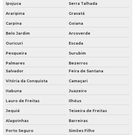
Ipojuca
Serra Talhada
Araripina
Gravatá
Carpina
Goiana
Belo Jardim
Arcoverde
Ouricuri
Escada
Pesqueira
Surubim
Palmares
Bezerros
Salvador
Feira de Santana
Vitória da Conquista
Camaçari
Itabuna
Juazeiro
Lauro de Freitas
Ilhéus
Jequié
Teixeira de Freitas
Alagoinhas
Barreiras
Porto Seguro
Simões Filho