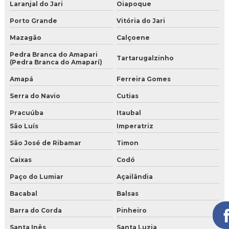
Laranjal do Jari
Oiapoque
Porto Grande
Vitória do Jari
Mazagão
Calçoene
Pedra Branca do Amapari
Tartarugalzinho
(Pedra Branca do Amaparí)
Amapá
Ferreira Gomes
Serra do Navio
Cutias
Pracuúba
Itaubal
São Luís
Imperatriz
São José de Ribamar
Timon
Caixas
Codó
Paço do Lumiar
Açailândia
Bacabal
Balsas
Barra do Corda
Pinheiro
Santa Inês
Santa Luzia