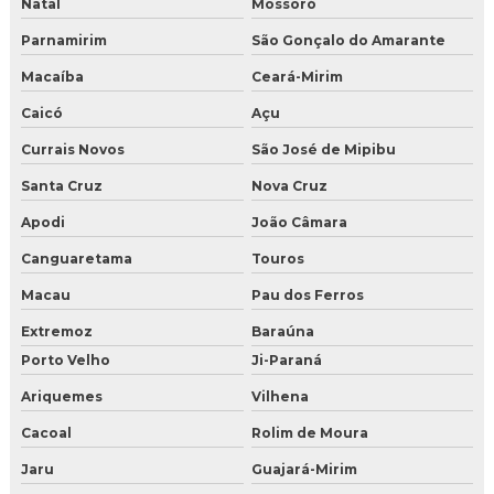
Natal
Mossoró
Parnamirim
São Gonçalo do Amarante
Macaíba
Ceará-Mirim
Caicó
Açu
Currais Novos
São José de Mipibu
Santa Cruz
Nova Cruz
Apodi
João Câmara
Canguaretama
Touros
Macau
Pau dos Ferros
Extremoz
Baraúna
Porto Velho
Ji-Paraná
Ariquemes
Vilhena
Cacoal
Rolim de Moura
Jaru
Guajará-Mirim