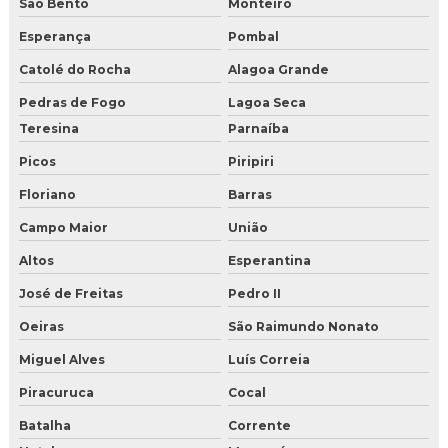
São Bento
Monteiro
Esperança
Pombal
Catolé do Rocha
Alagoa Grande
Pedras de Fogo
Lagoa Seca
Teresina
Parnaíba
Picos
Piripiri
Floriano
Barras
Campo Maior
União
Altos
Esperantina
José de Freitas
Pedro II
Oeiras
São Raimundo Nonato
Miguel Alves
Luís Correia
Piracuruca
Cocal
Batalha
Corrente