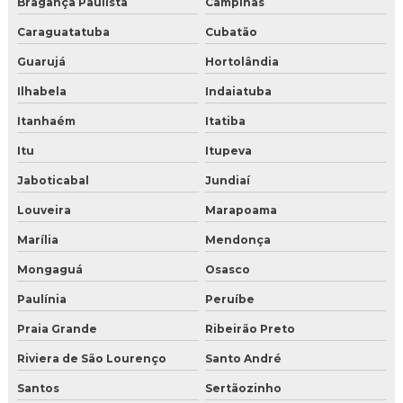
Bragança Paulista
Campinas
Caraguatatuba
Cubatão
Guarujá
Hortolândia
Ilhabela
Indaiatuba
Itanhaém
Itatiba
Itu
Itupeva
Jaboticabal
Jundiaí
Louveira
Marapoama
Marília
Mendonça
Mongaguá
Osasco
Paulínia
Peruíbe
Praia Grande
Ribeirão Preto
Riviera de São Lourenço
Santo André
Santos
Sertãozinho