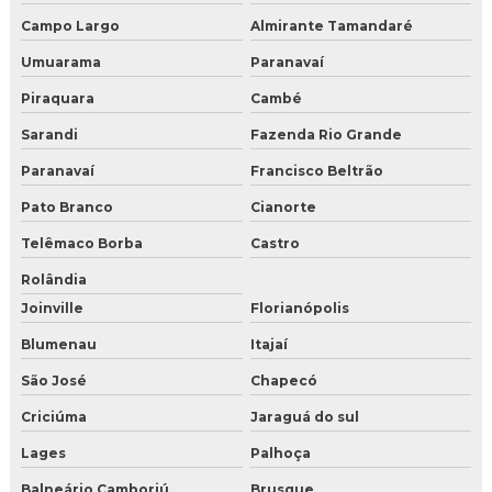
Campo Largo
Almirante Tamandaré
Umuarama
Paranavaí
Piraquara
Cambé
Sarandi
Fazenda Rio Grande
Paranavaí
Francisco Beltrão
Pato Branco
Cianorte
Telêmaco Borba
Castro
Rolândia
Joinville
Florianópolis
Blumenau
Itajaí
São José
Chapecó
Criciúma
Jaraguá do sul
Lages
Palhoça
Balneário Camboriú
Brusque