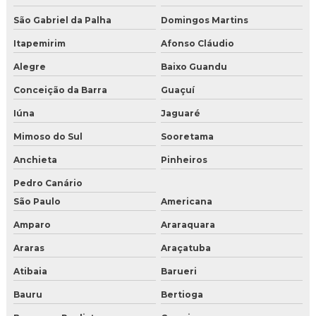
São Gabriel da Palha
Domingos Martins
Itapemirim
Afonso Cláudio
Alegre
Baixo Guandu
Conceição da Barra
Guaçuí
Iúna
Jaguaré
Mimoso do Sul
Sooretama
Anchieta
Pinheiros
Pedro Canário
São Paulo
Americana
Amparo
Araraquara
Araras
Araçatuba
Atibaia
Barueri
Bauru
Bertioga