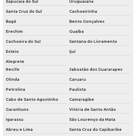
Sapucaia do Sul
Uruguaiana
Santa Cruz do Sul
Cachoeirinha
Bagé
Bento Gonçalves
Erechim
Guaíba
Cachoeira do Sul
Santana do Livramento
Esteio
Ijuí
Alegrete
Recife
Jaboatão dos Guararapes
Olinda
Caruaru
Petrolina
Paulista
Cabo de Santo Agostinho
Camaragibe
Garanhuns
Vitória de Santo Antão
Igarassu
São Lourenço da Mata
Abreu e Lima
Santa Cruz do Capibaribe