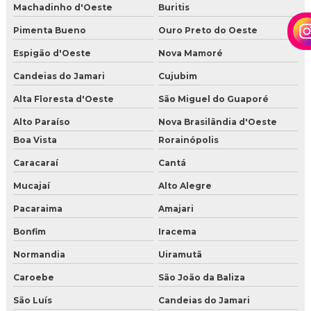
Machadinho d'Oeste
Buritis
Pimenta Bueno
Ouro Preto do Oeste
Espigão d'Oeste
Nova Mamoré
Candeias do Jamari
Cujubim
Alta Floresta d'Oeste
São Miguel do Guaporé
Alto Paraíso
Nova Brasilândia d'Oeste
Boa Vista
Rorainópolis
Caracaraí
Cantá
Mucajaí
Alto Alegre
Pacaraima
Amajari
Bonfim
Iracema
Normandia
Uiramutã
Caroebe
São João da Baliza
São Luís
Candeias do Jamari