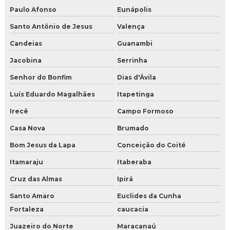
Paulo Afonso
Eunápolis
Santo Antônio de Jesus
Valença
Candeias
Guanambi
Jacobina
Serrinha
Senhor do Bonfim
Dias d'Ávila
Luís Eduardo Magalhães
Itapetinga
Irecê
Campo Formoso
Casa Nova
Brumado
Bom Jesus da Lapa
Conceição do Coité
Itamaraju
Itaberaba
Cruz das Almas
Ipirá
Santo Amaro
Euclides da Cunha
Fortaleza
caucacia
Juazeiro do Norte
Maracanaú