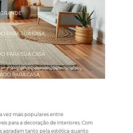
O GRANDE
O PARA SUA CASA
O PARA SUA CASA
ADO PARA CASA
BILIDADE EM PESAGENS
a vez mais populares entre
is para a decoração de interiores. Com
es agradam tanto pela estética quanto