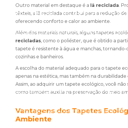
Outro material em destaque é a
lã reciclada
. Pr
ACHO PERSONALIZADO PARA EMPRESAS: COMO ESCO
têxteis, a lã reciclada contribui para a redução de
oferecendo conforto e calor ao ambiente.
RSONALIZADO PARA EMPRESAS: COMO ESCOLHER O 
Além dos materiais naturais, alguns tapetes ecoló
recicladas
, como o poliéster, que é obtido a parti
tapete é resistente à água e manchas, tornando
RSONALIZADO PARA EMPRESAS: COMO ESCOLHER O 
cozinhas e banheiros.
A escolha do material adequado para o tapete ec
PACHO PERSONALIZADO PARA EMPRESAS: SUA MARC
apenas na estética, mas também na durabilidade 
Assim, ao adquirir um tapete ecológico, você não s
NALIZADO: MELHORE A IMAGEM DA SUA EMPRESA E
como também auxilia na preservação do meio am
Vantagens dos Tapetes Ecológ
LIZADO: VALORIZE A IMAGEM DA SUA EMPRESA COM 
Ambiente