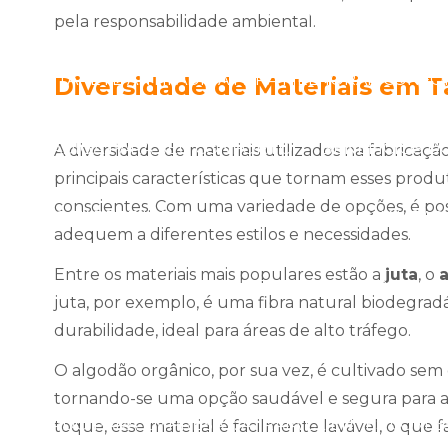
 TAPETE ANTIFADIGA PARA MELHORAR CONFORTO E
pela responsabilidade ambiental.
IOS DO TAPETE ANTIFADIGA PARA MELHORAR CONFOR
Diversidade de Materiais em T
 ANTIFADIGA PARA SEU CONFORTO
BENEFÍCIOS D
A diversidade de materiais utilizados na fabricaç
principais características que tornam esses prod
conscientes. Com uma variedade de opções, é pos
CIOS DO TAPETE HIDRO
CAPACHO PERSONALIZAD
adequem a diferentes estilos e necessidades.
Entre os materiais mais populares estão a
juta
, o
ADO PARA EMPRESAS AUMENTA A IDENTIDADE DA M
juta, por exemplo, é uma fibra natural biodegrad
durabilidade, ideal para áreas de alto tráfego.
PERSONALIZADO PARA EMPRESAS: A PRIMEIRA IMP
O algodão orgânico, por sua vez, é cultivado sem 
tornando-se uma opção saudável e segura para a
ALIZADO PARA EMPRESAS: ATRAIA CLIENTES COM ES
toque, esse material é facilmente lavável, o que 