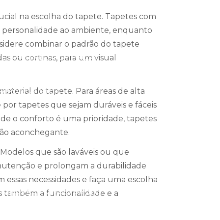
al na escolha do tapete. Tapetes com
 PARA SUAS NECESSIDADES
r personalidade ao ambiente, enquanto
nsidere combinar o padrão do tapete
DOS PARA SUA EMPRESA
s ou cortinas, para um visual
PARA SUA CASA
material do tapete. Para áreas de alta
e por tapetes que sejam duráveis e fáceis
de o conforto é uma prioridade, tapetes
RADA DA SUA CASA
ção aconchegante.
. Modelos que são laváveis ou que
EGO E DURABILIDADE
anutenção e prolongam a durabilidade
m essas necessidades e faça uma escolha
EMPRESA EM SÃO PAULO
as também a funcionalidade e a