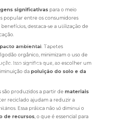
 E FIDELIZE CLIENTES
gens significativas
para o meio
s popular entre os consumidores
EM DA SUA MARCA COM ESTILO
enefícios, destaca-se a utilização de
cação.
RESA E CONQUISTE CLIENTES
pacto ambiental
. Tapetes
algodão orgânico, minimizam o uso de
ção. Isso significa que, ao escolher um
A EMPRESA COM ESTILO
diminuição da
poluição do solo e da
A EMPRESA E FIDELIZAR CLIENTES
 são produzidos a partir de
materiais
ster reciclado ajudam a reduzir a
CER A IMAGEM DA SUA EMPRESA
ários. Essa prática não só diminui o
ão de recursos
, o que é essencial para
 ENCANTE SEUS VISITANTES