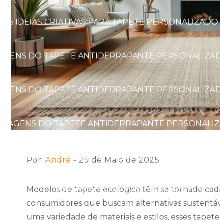
6 IDEIAS CRIATIVAS PARA TAPETE PERSONALIZAD
TAGENS DO TAPETE ANTIDERRAPANTE PERSONALIZAD
TAGENS DO TAPETE ANTIDERRAPANTE PERSONALIZAD
NTAGENS DO TAPETE ANTIDERRAPANTE PERSONALIZ
E BALANÇAS: O SEGREDO PARA PRECISÃO E CONFIA
Por:
André
- 29 de Maio de 2025
Modelos de tapete ecológico têm se tornado cad
BENEFÍCIOS DO TAPETE ANTIFADIGA
consumidores que buscam alternativas sustentáve
uma variedade de materiais e estilos, esses tapet