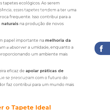
s tapetes ecológicos. Ao serem
stência, esses tapetes tendem a ter uma
 E OFERTAS DO MERCADO
roca frequente. Isso contribui para a
 naturais
na produção de novos
ÕES E ONDE COMPRAR
m papel importante na
melhoria da
IS E DICAS DE COMPRA
udam a absorver a umidade, enquanto a
, proporcionando um ambiente mais
ALTO TRÁFEGO: PREÇO E VANTAGENS
ira eficaz de
apoiar práticas de
 que se preocupam com o futuro do
ERCADO MODERNO
dor faz contribui para um mundo mais
RCADO GLOBAL
r o Tapete Ideal