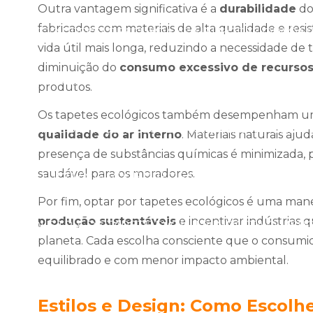
Outra vantagem significativa é a
durabilidade
do
fabricados com materiais de alta qualidade e resi
 TRÁFEGO PREÇO: DESCUBRA AS MELHORES OPÇÕES
vida útil mais longa, reduzindo a necessidade de t
diminuição do
consumo excessivo de recursos
LTO TRÁFEGO PREÇO: DESCUBRA AS MELHORES OPÇ
produtos.
Os tapetes ecológicos também desempenham u
TO TRÁFEGO PREÇO: DESCUBRA OFERTAS IMPERDÍVE
qualidade do ar interno
. Materiais naturais aj
presença de substâncias químicas é minimizada
saudável para os moradores.
REÇO: TUDO QUE VOCÊ PRECISA SABER
CARPETE 
Por fim, optar por tapetes ecológicos é uma mane
produção sustentáveis
e incentivar indústrias
 A INDÚSTRIA DE TAPETE EVOLUI E IMPACTA O M
planeta. Cada escolha consciente que o consumi
equilibrado e com menor impacto ambiental.
MO A INDÚSTRIA DE TAPETE TEM EVOLUÍDO NO ME
Estilos e Design: Como Escolhe