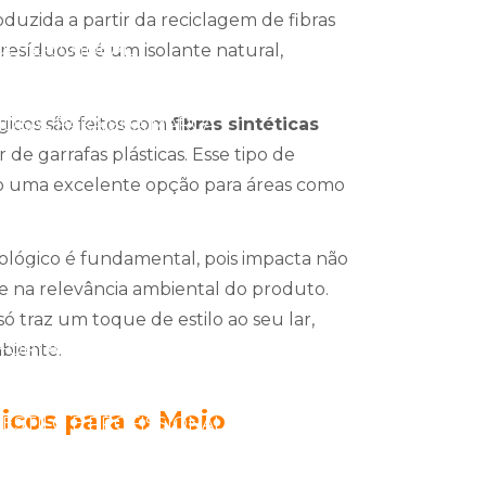
oduzida a partir da reciclagem de fibras
LHER O IDEAL
 resíduos e é um isolante natural,
IDEAL PARA SUA MARCA
gicos são feitos com
fibras sintéticas
r de garrafas plásticas. Esse tipo de
-o uma excelente opção para áreas como
IDEAL PARA SUA MARCA
ológico é fundamental, pois impacta não
A NA ENTRADA
e na relevância ambiental do produto.
ó traz um toque de estilo ao seu lar,
 FORTALEÇA SEU BRANDING
biente.
icos para o Meio
ESTILO E PROFISSIONALISMO