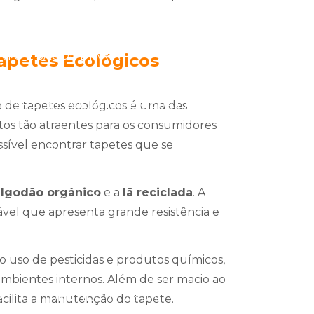
 DESEMPENHO NO TRABALHO
TO E SAÚDE DIÁRIA
apetes Ecológicos
O TAPETE ECOLÓGICO EM SUA CASA
ão de tapetes ecológicos é uma das
utos tão atraentes para os consumidores
sível encontrar tapetes que se
O PARA EMPRESAS
algodão orgânico
e a
lã reciclada
. A
ARCA E RECEPÇÃO DOS CLIENTES
ável que apresenta grande resistência e
RESSÃO QUE ENCANTA
o uso de pesticidas e produtos químicos,
mbientes internos. Além de ser macio ao
TILO E IDENTIDADE VISUAL
facilita a manutenção do tapete.