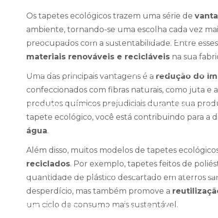
RSONALIZADO: VALORIZE A IMAGEM DA SUA EMPRESA
Os tapetes ecológicos trazem uma série de
vanta
ambiente, tornando-se uma escolha cada vez mai
LIZADOS PARA EMPRESAS: COMO VALORIZAR A IMAG
preocupados com a sustentabilidade. Entre esses b
materiais renováveis e recicláveis
na sua fabri
ALIZADOS: AUMENTE A CREDIBILIDADE DA SUA EMP
Uma das principais vantagens é a
redução do im
confeccionados com fibras naturais, como juta e 
produtos químicos prejudiciais durante sua produ
ERSONALIZADOS: COMO VALORIZAR A IMAGEM DA SU
tapete ecológico, você está contribuindo para a 
água
.
DOS: ESTRATÉGIAS PARA MELHORAR A IMAGEM DA SU
Além disso, muitos modelos de tapetes ecológicos
reciclados
. Por exemplo, tapetes feitos de polié
IZADOS: ESTRATÉGIAS PARA VALORIZAR E FORTALE
quantidade de plástico descartado em aterros sanit
desperdício, mas também promove a
reutilizaç
um ciclo de consumo mais sustentável.
NALIZADOS: IMPACTE A IMAGEM DA SUA EMPRESA E