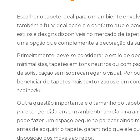
SCOLHER A FÁBRICA DE TAPETES E CAPACHOS PERS
Escolher o tapete ideal para um ambiente envolve
COMO ESCOLHER A MELHOR DISTRIBUIDORA DE C
também a funcionalidade e o conforto que o pro
estilos e designs disponíveis no mercado de tape
uma opção que complemente a decoração da sua
SCOLHER A MELHOR DISTRIBUIDORA DE CAPACHOS 
Primeiramente, deve-se considerar o estilo de d
minimalistas, tapetes em tons neutros ou com p
SCOLHER A MELHOR DISTRIBUIDORA DE CAPACHOS 
de sofisticação sem sobrecarregar o visual. Por o
beneficiar de tapetes mais texturizados e em c
COLHER A MELHOR FÁBRICA DE PVC TAPETE PARA S
acolhedor.
Outra questão importante é o tamanho do tape
OMO ESCOLHER A MELHOR FÁBRICA DE TAPETE EM
parecer perdido em um ambiente amplo, enquan
pode fazer um espaço pequeno parecer ainda m
antes de adquirir o tapete, garantindo que ele c
ER A MELHOR FÁBRICA DE TAPETE EMBORRACHADO 
disposição dos móveis ao redor.