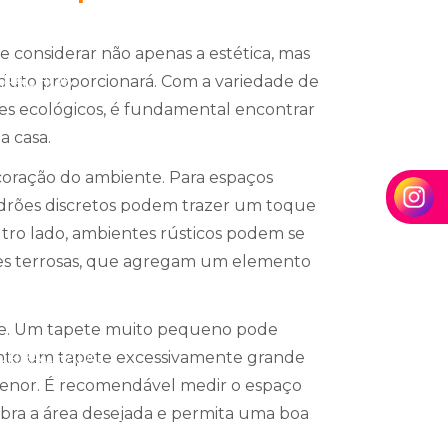
ONALIZADOS IDEAL
 considerar não apenas a estética, mas
APACHOS
duto proporcionará. Com a variedade de
tes ecológicos, é fundamental encontrar
 casa.
PARA SUA EMPRESA
ecoração do ambiente. Para espaços
adrões discretos podem trazer um toque
PARA SUA EMPRESA
utro lado, ambientes rústicos podem se
ores terrosas, que agregam um elemento
UAS NECESSIDADES
te. Um tapete muito pequeno pode
BORRACHADO
to um tapete excessivamente grande
enor. É recomendável medir o espaço
ubra a área desejada e permita uma boa
PARA SUA NECESSIDADE