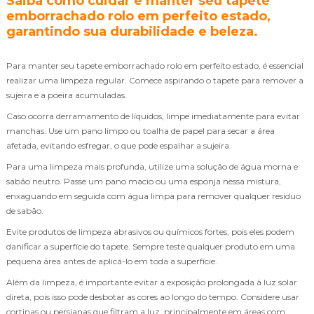
Saiba como cuidar e manter seu tapete
emborrachado rolo em perfeito estado,
garantindo sua durabilidade e beleza.
Para manter seu tapete emborrachado rolo em perfeito estado, é essencial
realizar uma limpeza regular. Comece aspirando o tapete para remover a
sujeira e a poeira acumuladas.
Caso ocorra derramamento de líquidos, limpe imediatamente para evitar
manchas. Use um pano limpo ou toalha de papel para secar a área
afetada, evitando esfregar, o que pode espalhar a sujeira.
Para uma limpeza mais profunda, utilize uma solução de água morna e
sabão neutro. Passe um pano macio ou uma esponja nessa mistura,
enxaguando em seguida com água limpa para remover qualquer resíduo
de sabão.
Evite produtos de limpeza abrasivos ou químicos fortes, pois eles podem
danificar a superfície do tapete. Sempre teste qualquer produto em uma
pequena área antes de aplicá-lo em toda a superfície.
Além da limpeza, é importante evitar a exposição prolongada à luz solar
direta, pois isso pode desbotar as cores ao longo do tempo. Considere usar
cortinas ou persianas que filtram a luz, principalmente em áreas com