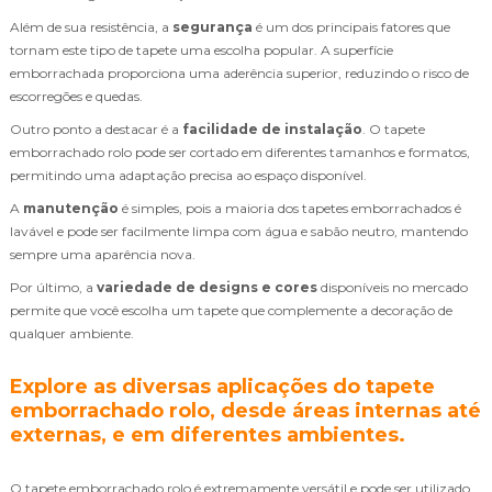
Além de sua resistência, a
segurança
é um dos principais fatores que
tornam este tipo de tapete uma escolha popular. A superfície
emborrachada proporciona uma aderência superior, reduzindo o risco de
escorregões e quedas.
Outro ponto a destacar é a
facilidade de instalação
. O tapete
emborrachado rolo pode ser cortado em diferentes tamanhos e formatos,
permitindo uma adaptação precisa ao espaço disponível.
A
manutenção
é simples, pois a maioria dos tapetes emborrachados é
lavável e pode ser facilmente limpa com água e sabão neutro, mantendo
sempre uma aparência nova.
Por último, a
variedade de designs e cores
disponíveis no mercado
permite que você escolha um tapete que complemente a decoração de
qualquer ambiente.
Explore as diversas aplicações do tapete
emborrachado rolo, desde áreas internas até
externas, e em diferentes ambientes.
O tapete emborrachado rolo é extremamente versátil e pode ser utilizado