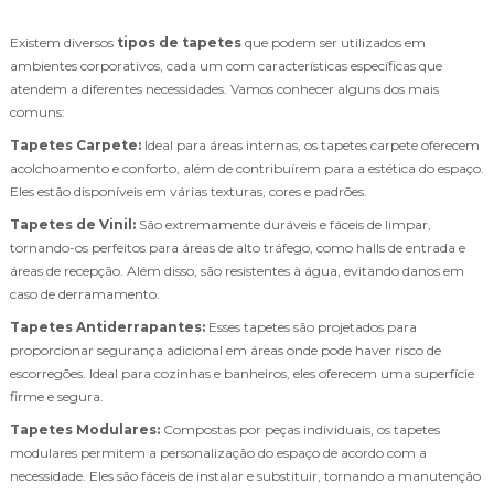
Existem diversos
tipos de tapetes
que podem ser utilizados em
ambientes corporativos, cada um com características específicas que
atendem a diferentes necessidades. Vamos conhecer alguns dos mais
comuns:
Tapetes Carpete:
Ideal para áreas internas, os tapetes carpete oferecem
acolchoamento e conforto, além de contribuírem para a estética do espaço.
Eles estão disponíveis em várias texturas, cores e padrões.
Tapetes de Vinil:
São extremamente duráveis e fáceis de limpar,
tornando-os perfeitos para áreas de alto tráfego, como halls de entrada e
áreas de recepção. Além disso, são resistentes à água, evitando danos em
caso de derramamento.
Tapetes Antiderrapantes:
Esses tapetes são projetados para
proporcionar segurança adicional em áreas onde pode haver risco de
escorregões. Ideal para cozinhas e banheiros, eles oferecem uma superfície
firme e segura.
Tapetes Modulares:
Compostas por peças individuais, os tapetes
modulares permitem a personalização do espaço de acordo com a
necessidade. Eles são fáceis de instalar e substituir, tornando a manutenção