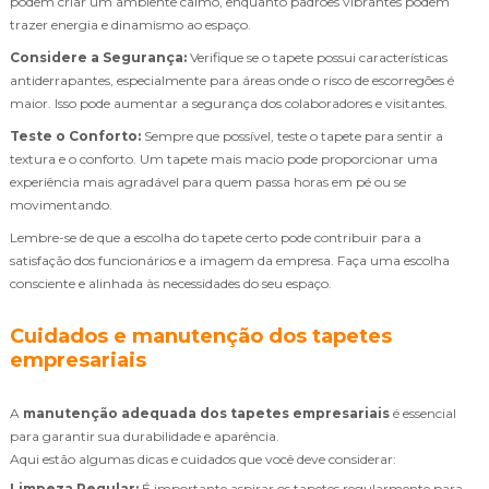
podem criar um ambiente calmo, enquanto padrões vibrantes podem
trazer energia e dinamismo ao espaço.
Considere a Segurança:
Verifique se o tapete possui características
antiderrapantes, especialmente para áreas onde o risco de escorregões é
maior. Isso pode aumentar a segurança dos colaboradores e visitantes.
Teste o Conforto:
Sempre que possível, teste o tapete para sentir a
textura e o conforto. Um tapete mais macio pode proporcionar uma
experiência mais agradável para quem passa horas em pé ou se
movimentando.
Lembre-se de que a escolha do tapete certo pode contribuir para a
satisfação dos funcionários e a imagem da empresa. Faça uma escolha
consciente e alinhada às necessidades do seu espaço.
Cuidados e manutenção dos tapetes
empresariais
A
manutenção adequada dos tapetes empresariais
é essencial
para garantir sua durabilidade e aparência.
Aqui estão algumas dicas e cuidados que você deve considerar:
Limpeza Regular:
É importante aspirar os tapetes regularmente para