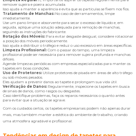
remover sujeira e poeira acumulada.
Isso ajuda a manter a aparência e evita que as partículas se fixem nos fios.
Tratamento de Manchas:
No caso de derramamentos, limpe
imediatamente.
Use um pano limpo e absorvente para secar o excesso de líquido e, em
seguida, aplique uma solução adequada para remoção de manchas,
seguindo as instruções do fabricante.
Rotação dos Móveis:
Para evitar desgaste desigual, considere rotacionar
a posição dos móveis periodicamente.
Isso ajuda a distribuir o tráfego e reduz o uso excessivo em áreas específicas.
Limpeza Profissional:
Com o passar do tempo, uma limpeza
profissional pode ser necessária para remover sujeira profunda e manchas
difíceis.
Agende limpezas periódicas com empresas especializadas para manter os
tapetes em boas condições.
Uso de Protetores:
Utilize protetores de pisada em áreas de alto tráfego
ou sob móveis pesados.
Eles ajudam a prevenir danos ao tapete e prolongam sua vida útil.
Verificação de Danos:
Regularmente, inspecione os tapetes em busca
de sinais de danos, como rasgos ou desgastes.
Caso identifique problemas, faça os reparos necessários o quanto antes
para evitar que a situação se agrave.
Com os cuidados certos, os tapetes empresariais podem não apenas durar
mais, mas também manter a estética do ambiente de trabalho, criando
uma atmosfera agradável e profissional.
Tendências em design de tapetes para