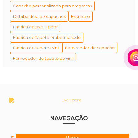
Capacho personalizado para empresas
Distribuidora de capachos
Escritório
Fabrica de pvc tapete
Fabrica de tapete emborrachado
Fabrica de tapetes vinil
Fornecedor de capacho
Fornecedor de tapete de vinil
Fornecedor de tapetes personalizados
Fornecedores de capacho em são paulo
Fábrica de tapetes antiderrapantes
Fábrica de tapetes e capachos personalizados
Fábrica de tapetes personalizados empresa
NAVEGAÇÃO
Industria de tapete
Melhor tapete para piso elevador
Melhor tapete para volta piscina