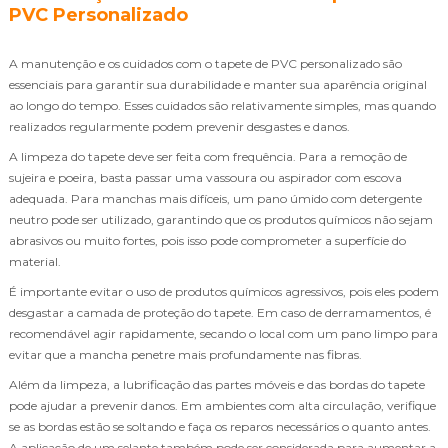
PVC Personalizado
A manutenção e os cuidados com o tapete de PVC personalizado são
essenciais para garantir sua durabilidade e manter sua aparência original
ao longo do tempo. Esses cuidados são relativamente simples, mas quando
realizados regularmente podem prevenir desgastes e danos.
A limpeza do tapete deve ser feita com frequência. Para a remoção de
sujeira e poeira, basta passar uma vassoura ou aspirador com escova
adequada. Para manchas mais difíceis, um pano úmido com detergente
neutro pode ser utilizado, garantindo que os produtos químicos não sejam
abrasivos ou muito fortes, pois isso pode comprometer a superfície do
material.
É importante evitar o uso de produtos químicos agressivos, pois eles podem
desgastar a camada de proteção do tapete. Em caso de derramamentos, é
recomendável agir rapidamente, secando o local com um pano limpo para
evitar que a mancha penetre mais profundamente nas fibras.
Além da limpeza, a lubrificação das partes móveis e das bordas do tapete
pode ajudar a prevenir danos. Em ambientes com alta circulação, verifique
se as bordas estão se soltando e faça os reparos necessários o quanto antes.
A aplicação de um selante também pode ser considerada para aumentar a