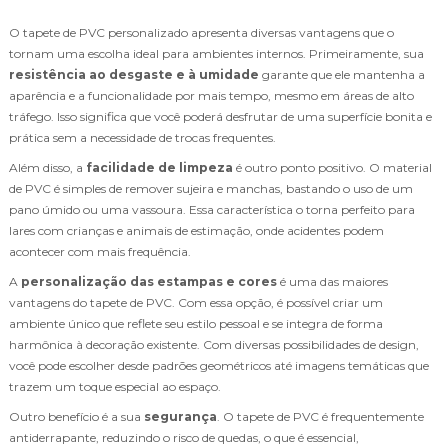
O tapete de PVC personalizado apresenta diversas vantagens que o
tornam uma escolha ideal para ambientes internos. Primeiramente, sua
resistência ao desgaste e à umidade
garante que ele mantenha a
aparência e a funcionalidade por mais tempo, mesmo em áreas de alto
tráfego. Isso significa que você poderá desfrutar de uma superfície bonita e
prática sem a necessidade de trocas frequentes.
Além disso, a
facilidade de limpeza
é outro ponto positivo. O material
de PVC é simples de remover sujeira e manchas, bastando o uso de um
pano úmido ou uma vassoura. Essa característica o torna perfeito para
lares com crianças e animais de estimação, onde acidentes podem
acontecer com mais frequência.
A
personalização das estampas e cores
é uma das maiores
vantagens do tapete de PVC. Com essa opção, é possível criar um
ambiente único que reflete seu estilo pessoal e se integra de forma
harmônica à decoração existente. Com diversas possibilidades de design,
você pode escolher desde padrões geométricos até imagens temáticas que
trazem um toque especial ao espaço.
Outro benefício é a sua
segurança
. O tapete de PVC é frequentemente
antiderrapante, reduzindo o risco de quedas, o que é essencial,