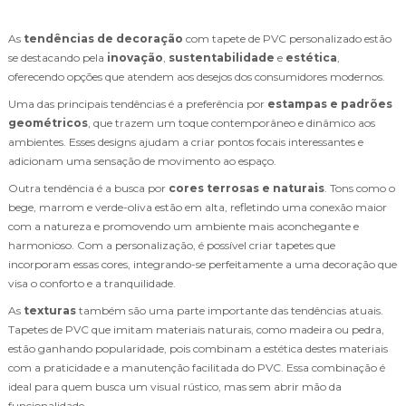
As
tendências de decoração
com tapete de PVC personalizado estão
se destacando pela
inovação
,
sustentabilidade
e
estética
,
oferecendo opções que atendem aos desejos dos consumidores modernos.
Uma das principais tendências é a preferência por
estampas e padrões
geométricos
, que trazem um toque contemporâneo e dinâmico aos
ambientes. Esses designs ajudam a criar pontos focais interessantes e
adicionam uma sensação de movimento ao espaço.
Outra tendência é a busca por
cores terrosas e naturais
. Tons como o
bege, marrom e verde-oliva estão em alta, refletindo uma conexão maior
com a natureza e promovendo um ambiente mais aconchegante e
harmonioso. Com a personalização, é possível criar tapetes que
incorporam essas cores, integrando-se perfeitamente a uma decoração que
visa o conforto e a tranquilidade.
As
texturas
também são uma parte importante das tendências atuais.
Tapetes de PVC que imitam materiais naturais, como madeira ou pedra,
estão ganhando popularidade, pois combinam a estética destes materiais
com a praticidade e a manutenção facilitada do PVC. Essa combinação é
ideal para quem busca um visual rústico, mas sem abrir mão da
funcionalidade.