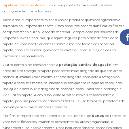
tapete antiderrapante em rolo
, que é projetado para resistir a essas
condições e facilitar a limpeza.
Além disso, é importante evitar o uso de produtos químicos agressivos ou
solventes na limpeza do tapete. Esses produtos podem danificar as fibras e
comprometer a durabilidade do material. Sempre opte por soluções de
limpeza suaves e naturais, que sejam seguras para o tipo de fibra do seu
tapete. Se você não tiver certeza sobre a melhor forma de limpar seu
tapete, consulte as instruções do fabricante ou busque a ajuda de um
profissional especializado.
Outro ponto a ser considerado é a
proteção contra desgaste
. Em
áreas de alto tráfego, o tapete pode sofrer mais desgaste do que em áreas
menos utilizadas. Para minimizar esse desgaste, considere a rotação do
tapete a cada seis meses, mudando sua posição em relação ao mobiliário.
Isso ajuda a distribuir o desgaste de maneira mais uniforme e prolonga a
vida útil do tapete. Além disso, evite arrastar móveis pesados sobre o
tapete, pois isso pode causar danos às fibras. Utilize feltros ou protetores de
móveis para evitar arranhões e marcas.
Por fim, é importante estar atento a qualquer sinal de
danos
no tapete. Se
você notar fios soltos, manchas persistentes ou áreas desgastadas, é
fundamental agir rapidamente. Para pequenos reparos, como fios soltos,