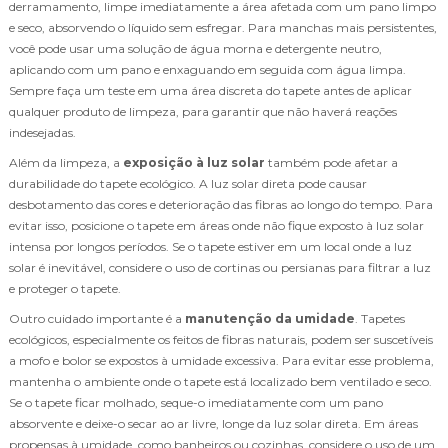
derramamento, limpe imediatamente a área afetada com um pano limpo
e seco, absorvendo o líquido sem esfregar. Para manchas mais persistentes,
você pode usar uma solução de água morna e detergente neutro,
aplicando com um pano e enxaguando em seguida com água limpa.
Sempre faça um teste em uma área discreta do tapete antes de aplicar
qualquer produto de limpeza, para garantir que não haverá reações
indesejadas.
Além da limpeza, a
exposição à luz solar
também pode afetar a
durabilidade do tapete ecológico. A luz solar direta pode causar
desbotamento das cores e deterioração das fibras ao longo do tempo. Para
evitar isso, posicione o tapete em áreas onde não fique exposto à luz solar
intensa por longos períodos. Se o tapete estiver em um local onde a luz
solar é inevitável, considere o uso de cortinas ou persianas para filtrar a luz
e proteger o tapete.
Outro cuidado importante é a
manutenção da umidade
. Tapetes
ecológicos, especialmente os feitos de fibras naturais, podem ser suscetíveis
a mofo e bolor se expostos à umidade excessiva. Para evitar esse problema,
mantenha o ambiente onde o tapete está localizado bem ventilado e seco.
Se o tapete ficar molhado, seque-o imediatamente com um pano
absorvente e deixe-o secar ao ar livre, longe da luz solar direta. Em áreas
propensas à umidade, como banheiros ou cozinhas, considere o uso de um