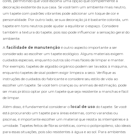
cores, permitindo que você escolha uma opção que complemente a
decoração existente da sua casa. Se você tem um ambiente mais neutro,
um tapete com padrões vibrantes pode adicionar um toque de cor e
personalidade. Por outro lado, se sua decoração já é bastante colorida, um
tapete em tons neutros pode ajudar a equilibrar o espaço. Considere
também a textura do tapete, pois isso pode influenciar a sensação geral do
ambiente.
A
facilidade de manutenção
é outro aspecto importante a ser
considerado ao escolher um tapete ecológico. Alguns materiais exigem
cuidados especiais, enquanto outros são mais fáceis de limpar e manter.
Por exemplo, tapetes de algodão orgânico podem ser lavados à máquina,
enquanto tapetes de sisal podem exigir limpeza a seco. Verifique as
instruções de cuidados do fabricante e considere seu estilo de vida ao
escolher um tapete. Se você tem crianças ou animais de estimação, pode
ser mais prático optar por um tapete que seja resistente a manchas e fácil
de limpar.
Além disso, é fundamental considerar o
local de uso
do tapete. Se você
está procurando um tapete para áreas externas, como varandas ou
piscinas, é importante escolher um material que resista às intempéries e à
umidade. Tapetes feitos de fibras sintéticas, como o polipropileno, são ideais
para essas situações, pois são resistentes à água e ao sol. Para ambientes