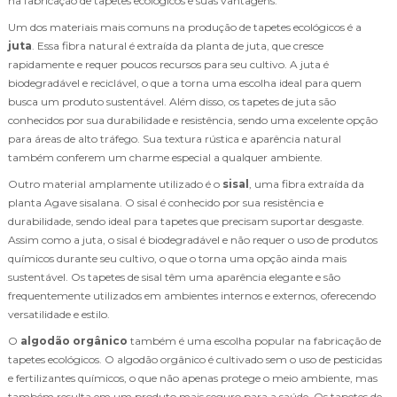
na fabricação de tapetes ecológicos e suas vantagens.
Um dos materiais mais comuns na produção de tapetes ecológicos é a
juta
. Essa fibra natural é extraída da planta de juta, que cresce
rapidamente e requer poucos recursos para seu cultivo. A juta é
biodegradável e reciclável, o que a torna uma escolha ideal para quem
busca um produto sustentável. Além disso, os tapetes de juta são
conhecidos por sua durabilidade e resistência, sendo uma excelente opção
para áreas de alto tráfego. Sua textura rústica e aparência natural
também conferem um charme especial a qualquer ambiente.
Outro material amplamente utilizado é o
sisal
, uma fibra extraída da
planta Agave sisalana. O sisal é conhecido por sua resistência e
durabilidade, sendo ideal para tapetes que precisam suportar desgaste.
Assim como a juta, o sisal é biodegradável e não requer o uso de produtos
químicos durante seu cultivo, o que o torna uma opção ainda mais
sustentável. Os tapetes de sisal têm uma aparência elegante e são
frequentemente utilizados em ambientes internos e externos, oferecendo
versatilidade e estilo.
O
algodão orgânico
também é uma escolha popular na fabricação de
tapetes ecológicos. O algodão orgânico é cultivado sem o uso de pesticidas
e fertilizantes químicos, o que não apenas protege o meio ambiente, mas
também resulta em um produto mais seguro para a saúde. Os tapetes de