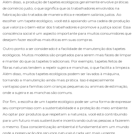
Além disso, a produção de tapetes ecológicos geralmente envolve práticas
de comércio justo, o que significa que os trabalhadores envolvidos na
fabricação são tratados de maneira ética e recebem salários justos. Ao
escolher um tapete ecológico, você está apoiando uma cadeia de produção
que valoriza o bem-estar dos trabalhadores e promove a justiça social. Essa
consciência social é um aspecto importante para muitos consumidores que
desejam fazer escolhas mais éticas em suas compras.
Outro ponto a ser considerado é a facilidade de manutenção dos tapetes
ecológicos. Muitos modelos são projetados para serem mais fáceis de limpar
e manter do que os tapetes tradicionais. Por exemplo, tapetes feitos de
fibras naturais tendem a repelir sujeira e manchas, o que facilita a limpeza.
Além disso, muitos tapetes ecológicos podem ser lavados à máquina,
tornando a manutenção ainda mais prática. Isso é especialmente
vantajoso para famílias com crianças pequenas ou animais de estimação,
onde a sujeira e as manchas são comuns.
Por fim, a escolha de um tapete ecológico pode ser uma forma de expressar
seu compromisso com a sustentabilidade e a proteção do meio ambiente.
Ao optar por produtos que respeitam a natureza, você está contribuindo
para um futuro mais sustentável e incentivando outras pessoas a fazerem
o mesmo. Essa conscientização ambiental é fundamental em um mundo
onde a preservação dos recursos naturais é cada vez mais urgente.