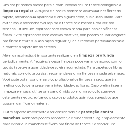
Um dos primeiros passos para a manutenção de um tapete ecológico é a
limpeza regular
. A sujeira e a poeira podem se acumular nas fibras do
tapete, afetando sua aparência e, em alguns casos, sua durabilidade. Para
evitar isso, é recomendável aspirar o tapete pelo menos uma vez por
semana. Utilize um aspirador com escova macia para não danificar as
fibras. Evite aspiradores com escovas rotativas, pois podem causar desgaste
nas fibras naturais. A aspiração regular ajuda a remover partículas soltas e
a manter o tapete limpo e fresco.
Além da aspiração, é importante realizar uma
limpeza profunda
periodicamente. A frequência dessa limpeza pode variar de acordo com o
uso do tapete e a quantidade de sujeira acumulada. Para tapetes de fibras
naturais, como juta ou sisal, recomenda-se uma limpeza a cada seis meses.
Você pode optar por um serviço profissional de limpeza a seco, que é a
melhor opção para preservar a integridade das fibras. Caso prefira fazer a
limpeza em casa, utilize um pano úmido com uma solução suave de
detergente neutro, evitando o uso de produtos químicos agressivos que
possam danificar o material.
Outro aspecto importante a ser considerado é a
proteção contra
manchas
. Acidentes podem acontecer, e é fundamental agir rapidamente
para evitar que manchas se fixem nas fibras do tapete. Se ocorrer um