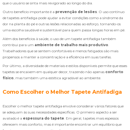
que o usuário se sinta mais revigorado ao longo do dia.
Outro benefício importante é a
prevenção de lesões
. O uso contínuo
de tapetes antifadiga pode ajudar a evitar condições como a síndrome da
dor na planta do pé e outras lesões relacionadas ao esforço, tornando-os
uma escolha saudável e sustentável para quem passa longas horas em pé.
Além dos benefícios à saúde, o uso de um tapete antifadiga também
contribui para um
ambiente de trabalho mais produtivo
.
Trabalhadores que se sentem confortáveis e menos fatigados são mais
propensos a manter a concentração e a eficiência em suas tarefas.
Por último, a diversidade de materiais e estilos disponíveis permite que esses
tapetes se encaixem em qualquer decor, trazendo não apenas
conforto
físico
, mas também uma estética agradável ao ambiente.
Como Escolher o Melhor Tapete Antifadiga
Escolher o melhor tapete antifadiga envolve considerar vários fatores que
se adequam às suas necessidades específicas. O primeiro aspecto a ser
avaliado é a
espessura do tapete
. Em geral, tapetes mais espessos
oferecem mais conforto, mas é importante encontrar um equilíbrio que