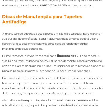
diversas opções de design e materiais, eles podem ser adaptados a qualquer
ambiente, proporcionando
conforto
e
estilo
ao mesmo tempo.
Dicas de Manutenção para Tapetes
Antifadiga
A manutenção adequada dos tapetes antifadiga é essencial para garantir
sua durabilidade e eficácia. Seguir algumas dicas simples pode ajudar a
conservar o tapete em excelentes condições ao longo do tempo,
maximizando seus benefícios.
Primeiramente, é importante realizar a
limpeza regular
do tapete. A
sujeira e os resíduos podem acumular-se rapidamente, especialmente em
cozinhas e áreas de trabalho. Utilize um aspirador para remover a poeira e
uma solução de limpeza suave com água para limpar manchas.
Em caso de derramamentos, limpe imediatamente com um pano seco ou
toalha de papel para evitar que a mancha se fixe no material. Para
manchas mais difíceis, consulte as instruções do fabricante sobre produtos
de limpeza seguros para o tipo específico de tapete que você possui.
Além disso, evite expor o tapete a
temperaturas extremas
ou à luz
solar direta por longos períodos, pois isso pode deteriorar os materiais e