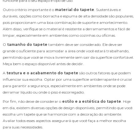
funcione para o seu espaço e tipo de uso.
Outro critério importante é o
material do tapete
. Sustentáveis e
duráveis, opções como borracha e espuma de alta densidade são populares,
pois proporcionam uma boa combinação de suporte e amortecimento.
Além disso, verifique se o material é resistente a derramamentos e fácil de
limpar, especialmente em ambientes como cozinhas ou oficinas.
O
tamanho do tapete
também deve ser considerado. Ele deve ser
grande o suficiente para acomodar a área onde você estará trabalhando,
permitindo que você se mova livremente sem sair da superfície confortável.
Meça bem o espaço disponível antes de decidir.
A
textura e o acabamento do tapete
são outros fatores que podem
influenciar sua escolha. Optar por uma superfície antiderrapante é crucial
para garantir a segurança, especialmente em ambientes onde se pode
derramar líquido ou onde o piso é escorregadio.
Por fim, não deixe de considerar o
estilo e a estética do tapete
. Hoje
em dia, existem diversas opções de design disponíveis, permitindo que você
escolha um tapete que se harmonize com a decoração do ambiente.
Avaliar todos esses aspectos assegurará que você faça a melhor escolha
para suas necessidades.