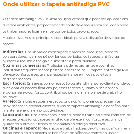
Onde utilizar o tapete antifadiga PVC
O tapete antifadiga PVC é uma solução versátil que pode ser aplicada em
diversos ambientes, proporcionando conforto e segurança em locais onde
os trabalhadores ficam em pé por períodos prolongados.
Abaixo, listamos os principais locais ideais para a utilização desse tipo de
tapete:
Indústrias:
Em linhas de montagem e áreas de produção, onde os
colaboradores ficam de pé por longos períodos, os tapetes antifadiga
ajudam a reduzir a fadiga e aumentar a produtividade.
Cozinhas comerciais:
Profissionais de restaurantes e cozinhas
industriais frequentemente passam horas em pé. O tapete antifadiga PVC
oferece conforto e segurança, especialmente em locais sujeitos a
derramamentos.
Escritórios:
Em áreas como recepção ou atendimento ao cliente, onde os
funcionários podem ficar em pé, esses tapetes ajudam a melhorar a
ergonomia e o conforto, contribuindo para um ambiente de trabalho
saudável.
Varejo:
Em lojas e supermercados, onde os funcionários precisam se
movimentar e atender clientes, o uso de tapetes antifadiga é benéfico para
manter a energia e a produtividade.
Laboratórios:
Em ambientes laborais, onde o trabalho é realizado em pé
e requer precisão, os tapetes antifadiga oferecem conforto e segurança,
ajudando a prevenir lesões relacionadas ao esforço repetitivo.
Oficinas e reparos:
Mecânicos e trabalhadores de oficinas que ficam em
pé ao longo do dia podem se beneficiar significativamente do uso de