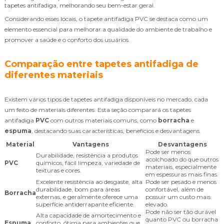
tapetes antifadiga, melhorando seu bem-estar geral.
Considerando esses locais, o tapete antifadiga PVC se destaca como um
elemento essencial para melhorar a qualidade do ambiente de trabalho e
promover a saúde e o conforto dos usuários.
Comparação entre tapetes antifadiga de
diferentes materiais
Existem vários tipos de tapetes antifadiga disponíveis no mercado, cada
um feito de materiais diferentes. Esta seção comparará os tapetes
antifadiga
PVC
com outros materiais comuns, como
borracha
e
espuma
, destacando suas características, benefícios e desvantagens.
Material
Vantagens
Desvantagens
Pode ser menos
Durabilidade, resistência a produtos
acolchoado do que outros
PVC
químicos, fácil limpeza, variedade de
materiais, especialmente
texturas e cores.
em espessuras mais finas.
Excelente resistência ao desgaste, alta
Pode ser pesado e menos
durabilidade, bom para áreas
confortável, além de
Borracha
externas, e geralmente oferece uma
possuir um custo mais
superfície antiderrapante eficiente.
elevado.
Pode não ser tão durável
Alta capacidade de amortecimento e
quanto PVC ou borracha
Espuma
conforto, ótima para ambientes que