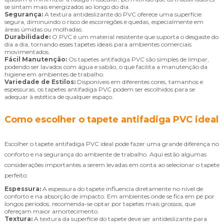
se sintam mais energizados ao longo do dia.
Segurança:
A textura antideslizante do PVC oferece uma superfície
segura, diminuindo o risco de escorregões e quedas, especialmente em
áreas úmidas ou molhadas.
Durabilidade:
O PVC é um material resistente que suporta o desgaste do
dia a dia, tornando esses tapetes ideais para ambientes comerciais
movimentados.
Fácil Manutenção:
Os tapetes antifadiga PVC são simples de limpar,
podendo ser lavados com água e sabão, o que facilita a manutenção da
higiene em ambientes de trabalho.
Variedade de Estilos:
Disponíveis em diferentes cores, tamanhos e
espessuras, os tapetes antifadiga PVC podem ser escolhidos para se
adequar à estética de qualquer espaço.
Como escolher o tapete antifadiga PVC ideal
Escolher o tapete antifadiga PVC ideal pode fazer uma grande diferença no
conforto e na segurança do ambiente de trabalho. Aqui estão algumas
considerações importantes a serem levadas em conta ao selecionar o tapete
perfeito:
Espessura:
A espessura do tapete influencia diretamente no nível de
conforto e na absorção de impacto. Em ambientes onde se fica em pé por
longos períodos, recomenda-se optar por tapetes mais grossos, que
ofereçam maior amortecimento.
Textura:
A textura da superfície do tapete deve ser antideslizante para