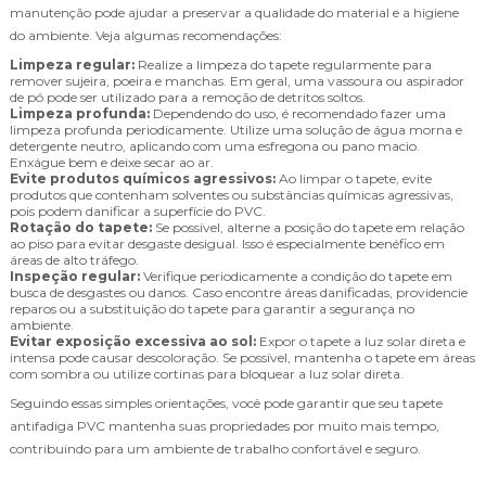
manutenção pode ajudar a preservar a qualidade do material e a higiene
do ambiente. Veja algumas recomendações:
Limpeza regular:
Realize a limpeza do tapete regularmente para
remover sujeira, poeira e manchas. Em geral, uma vassoura ou aspirador
de pó pode ser utilizado para a remoção de detritos soltos.
Limpeza profunda:
Dependendo do uso, é recomendado fazer uma
limpeza profunda periodicamente. Utilize uma solução de água morna e
detergente neutro, aplicando com uma esfregona ou pano macio.
Enxágue bem e deixe secar ao ar.
Evite produtos químicos agressivos:
Ao limpar o tapete, evite
produtos que contenham solventes ou substâncias químicas agressivas,
pois podem danificar a superfície do PVC.
Rotação do tapete:
Se possível, alterne a posição do tapete em relação
ao piso para evitar desgaste desigual. Isso é especialmente benéfico em
áreas de alto tráfego.
Inspeção regular:
Verifique periodicamente a condição do tapete em
busca de desgastes ou danos. Caso encontre áreas danificadas, providencie
reparos ou a substituição do tapete para garantir a segurança no
ambiente.
Evitar exposição excessiva ao sol:
Expor o tapete a luz solar direta e
intensa pode causar descoloração. Se possível, mantenha o tapete em áreas
com sombra ou utilize cortinas para bloquear a luz solar direta.
Seguindo essas simples orientações, você pode garantir que seu tapete
antifadiga PVC mantenha suas propriedades por muito mais tempo,
contribuindo para um ambiente de trabalho confortável e seguro.