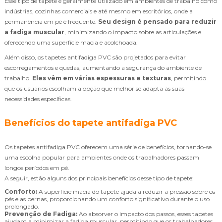
Esse tipo de tapete é geralmente utilizado em ambientes de trabalho como
indústrias, cozinhas comerciais e até mesmo em escritórios, onde a
permanência em pé é frequente.
Seu design é pensado para reduzir
a fadiga muscular
, minimizando o impacto sobre as articulações e
oferecendo uma superfície macia e acolchoada.
Além disso, os tapetes antifadiga PVC são projetados para evitar
escorregamentos e quedas, aumentando a segurança do ambiente de
trabalho.
Eles vêm em várias espessuras e texturas
, permitindo
que os usuários escolham a opção que melhor se adapta às suas
necessidades específicas.
Benefícios do tapete antifadiga PVC
Os tapetes antifadiga PVC oferecem uma série de benefícios, tornando-se
uma escolha popular para ambientes onde os trabalhadores passam
longos períodos em pé.
A seguir, estão alguns dos principais benefícios desse tipo de tapete:
Conforto:
A superfície macia do tapete ajuda a reduzir a pressão sobre os
pés e as pernas, proporcionando um conforto significativo durante o uso
prolongado.
Prevenção de Fadiga:
Ao absorver o impacto dos passos, esses tapetes
ajudam a minimizar a fadiga muscular, permitindo que os trabalhadores