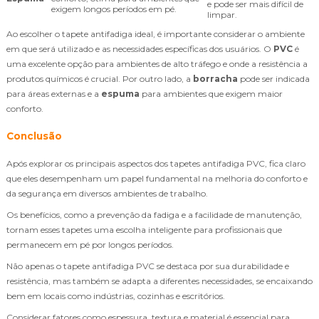
e pode ser mais difícil de
exigem longos períodos em pé.
limpar.
Ao escolher o tapete antifadiga ideal, é importante considerar o ambiente
em que será utilizado e as necessidades específicas dos usuários. O
PVC
é
uma excelente opção para ambientes de alto tráfego e onde a resistência a
produtos químicos é crucial. Por outro lado, a
borracha
pode ser indicada
para áreas externas e a
espuma
para ambientes que exigem maior
conforto.
Conclusão
Após explorar os principais aspectos dos tapetes antifadiga PVC, fica claro
que eles desempenham um papel fundamental na melhoria do conforto e
da segurança em diversos ambientes de trabalho.
Os benefícios, como a prevenção da fadiga e a facilidade de manutenção,
tornam esses tapetes uma escolha inteligente para profissionais que
permanecem em pé por longos períodos.
Não apenas o tapete antifadiga PVC se destaca por sua durabilidade e
resistência, mas também se adapta a diferentes necessidades, se encaixando
bem em locais como indústrias, cozinhas e escritórios.
Considerar fatores como espessura, textura e material é essencial para