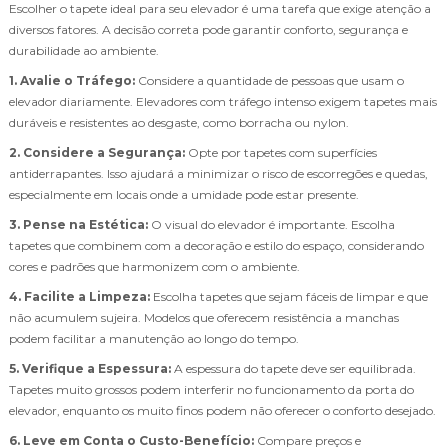
Escolher o tapete ideal para seu elevador é uma tarefa que exige atenção a
diversos fatores. A decisão correta pode garantir conforto, segurança e
durabilidade ao ambiente.
1. Avalie o Tráfego:
Considere a quantidade de pessoas que usam o
elevador diariamente. Elevadores com tráfego intenso exigem tapetes mais
duráveis e resistentes ao desgaste, como borracha ou nylon.
2. Considere a Segurança:
Opte por tapetes com superfícies
antiderrapantes. Isso ajudará a minimizar o risco de escorregões e quedas,
especialmente em locais onde a umidade pode estar presente.
3. Pense na Estética:
O visual do elevador é importante. Escolha
tapetes que combinem com a decoração e estilo do espaço, considerando
cores e padrões que harmonizem com o ambiente.
4. Facilite a Limpeza:
Escolha tapetes que sejam fáceis de limpar e que
não acumulem sujeira. Modelos que oferecem resistência a manchas
podem facilitar a manutenção ao longo do tempo.
5. Verifique a Espessura:
A espessura do tapete deve ser equilibrada.
Tapetes muito grossos podem interferir no funcionamento da porta do
elevador, enquanto os muito finos podem não oferecer o conforto desejado.
6. Leve em Conta o Custo-Benefício:
Compare preços e