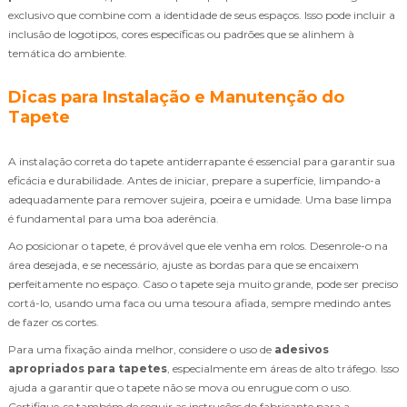
exclusivo que combine com a identidade de seus espaços. Isso pode incluir a
inclusão de logotipos, cores específicas ou padrões que se alinhem à
temática do ambiente.
Dicas para Instalação e Manutenção do
Tapete
A instalação correta do tapete antiderrapante é essencial para garantir sua
eficácia e durabilidade. Antes de iniciar, prepare a superfície, limpando-a
adequadamente para remover sujeira, poeira e umidade. Uma base limpa
é fundamental para uma boa aderência.
Ao posicionar o tapete, é provável que ele venha em rolos. Desenrole-o na
área desejada, e se necessário, ajuste as bordas para que se encaixem
perfeitamente no espaço. Caso o tapete seja muito grande, pode ser preciso
cortá-lo, usando uma faca ou uma tesoura afiada, sempre medindo antes
de fazer os cortes.
Para uma fixação ainda melhor, considere o uso de
adesivos
apropriados para tapetes
, especialmente em áreas de alto tráfego. Isso
ajuda a garantir que o tapete não se mova ou enrugue com o uso.
Certifique-se também de seguir as instruções do fabricante para a