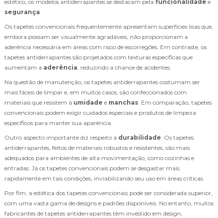
estético, os modelos antiderrapantes se destacam pela
funcionalidade
e
segurança
.
Os tapetes convencionais frequentemente apresentam superfícies lisas que,
embora possam ser visualmente agradáveis, não proporcionam a
aderência necessária em áreas com risco de escorregões. Em contraste, os
tapetes antiderrapantes são projetados com texturas específicas que
aumentam a
aderência
, reduzindo a chance de acidentes.
Na questão de manutenção, os tapetes antiderrapantes costumam ser
mais fáceis de limpar e, em muitos casos, são confeccionados com
materiais que resistem à
umidade
e
manchas
. Em comparação, tapetes
convencionais podem exigir cuidados especiais e produtos de limpeza
específicos para manter sua aparência.
Outro aspecto importante diz respeito à
durabilidade
. Os tapetes
antiderrapantes, feitos de materiais robustos e resistentes, são mais
adequados para ambientes de alta movimentação, como cozinhas e
entradas. Já os tapetes convencionais podem se desgastar mais
rapidamente em tais condições, inviabilizando seu uso em áreas críticas.
Por fim, a estética dos tapetes convencionais pode ser considerada superior,
com uma vasta gama de designs e padrões disponíveis. No entanto, muitos
fabricantes de tapetes antiderrapantes têm investido em design,