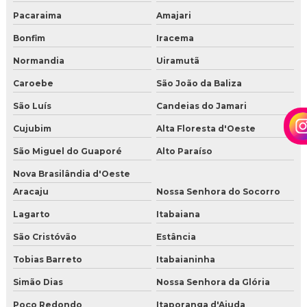
Pacaraima
Amajari
Bonfim
Iracema
Normandia
Uiramutã
Caroebe
São João da Baliza
São Luís
Candeias do Jamari
Cujubim
Alta Floresta d'Oeste
São Miguel do Guaporé
Alto Paraíso
Nova Brasilândia d'Oeste
Aracaju
Nossa Senhora do Socorro
Lagarto
Itabaiana
São Cristóvão
Estância
Tobias Barreto
Itabaianinha
Simão Dias
Nossa Senhora da Glória
Poço Redondo
Itaporanga d'Ajuda