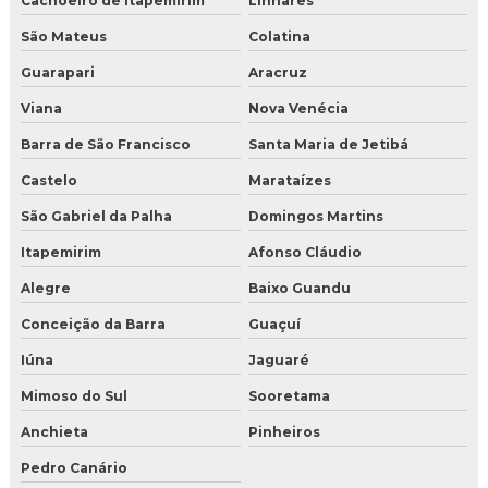
Cachoeiro de Itapemirim
Linhares
São Mateus
Colatina
Guarapari
Aracruz
Viana
Nova Venécia
Barra de São Francisco
Santa Maria de Jetibá
Castelo
Marataízes
São Gabriel da Palha
Domingos Martins
Itapemirim
Afonso Cláudio
Alegre
Baixo Guandu
Conceição da Barra
Guaçuí
Iúna
Jaguaré
Mimoso do Sul
Sooretama
Anchieta
Pinheiros
Pedro Canário