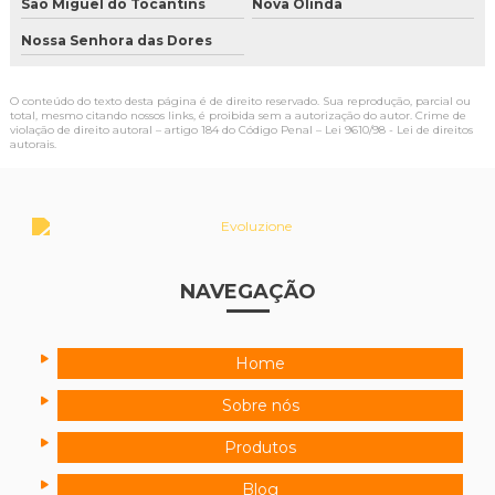
São Miguel do Tocantins
Nova Olinda
Nossa Senhora das Dores
O conteúdo do texto desta página é de direito reservado. Sua reprodução, parcial ou
total, mesmo citando nossos links, é proibida sem a autorização do autor. Crime de
violação de direito autoral – artigo 184 do Código Penal –
Lei 9610/98 - Lei de direitos
autorais
.
NAVEGAÇÃO
Home
Sobre nós
Produtos
Blog