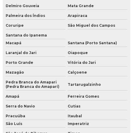
Delmiro Gouveia
Mata Grande
Palmeira dos Índios
Arapiraca
Coruripe
São Miguel dos Campos
Santana do Ipanema
Macapá
Santana (Porto Santana)
Laranjal do Jari
Oiapoque
Porto Grande
Vitória do Jari
Mazagão
Calçoene
Pedra Branca do Amapari
Tartarugalzinho
(Pedra Branca do Amaparí)
Amapá
Ferreira Gomes
Serra do Navio
Cutias
Pracuúba
Itaubal
São Luís
Imperatriz