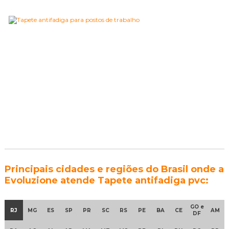
Principais cidades e regiões do Brasil onde a
Evoluzione atende Tapete antifadiga pvc:
GO e
RJ
MG
ES
SP
PR
SC
RS
PE
BA
CE
AM
DF