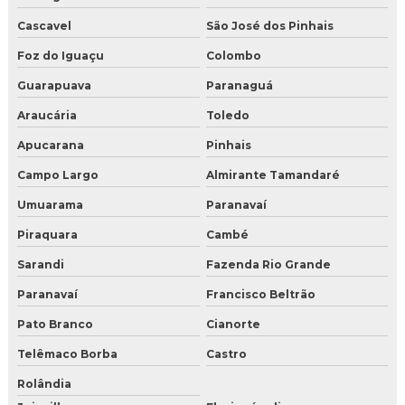
Cascavel
São José dos Pinhais
Foz do Iguaçu
Colombo
Guarapuava
Paranaguá
Araucária
Toledo
Apucarana
Pinhais
Campo Largo
Almirante Tamandaré
Umuarama
Paranavaí
Piraquara
Cambé
Sarandi
Fazenda Rio Grande
Paranavaí
Francisco Beltrão
Pato Branco
Cianorte
Telêmaco Borba
Castro
Rolândia