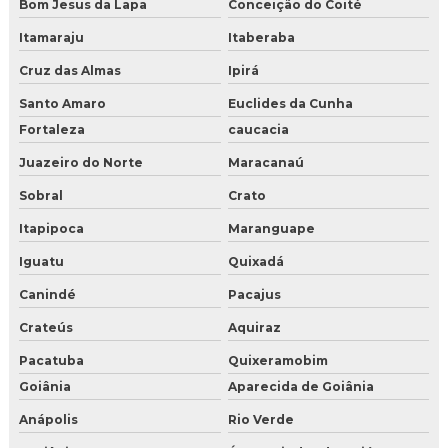
Bom Jesus da Lapa
Conceição do Coité
Itamaraju
Itaberaba
Cruz das Almas
Ipirá
Santo Amaro
Euclides da Cunha
Fortaleza
caucacia
Juazeiro do Norte
Maracanaú
Sobral
Crato
Itapipoca
Maranguape
Iguatu
Quixadá
Canindé
Pacajus
Crateús
Aquiraz
Pacatuba
Quixeramobim
Goiânia
Aparecida de Goiânia
Anápolis
Rio Verde