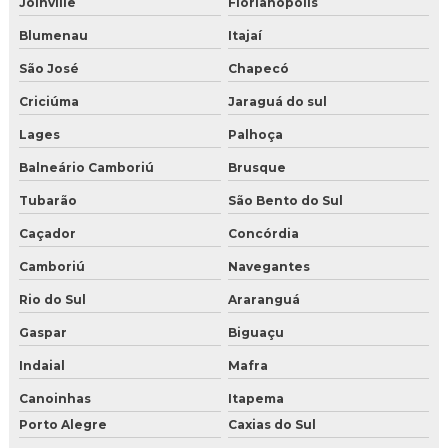
Joinville
Florianópolis
Blumenau
Itajaí
São José
Chapecó
Criciúma
Jaraguá do sul
Lages
Palhoça
Balneário Camboriú
Brusque
Tubarão
São Bento do Sul
Caçador
Concórdia
Camboriú
Navegantes
Rio do Sul
Araranguá
Gaspar
Biguaçu
Indaial
Mafra
Canoinhas
Itapema
Porto Alegre
Caxias do Sul