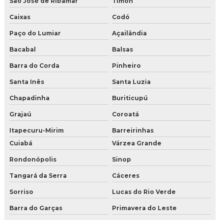
São José de Ribamar
Timon
Caixas
Codó
Paço do Lumiar
Açailândia
Bacabal
Balsas
Barra do Corda
Pinheiro
Santa Inês
Santa Luzia
Chapadinha
Buriticupú
Grajaú
Coroatá
Itapecuru-Mirim
Barreirinhas
Cuiabá
Várzea Grande
Rondonópolis
Sinop
Tangará da Serra
Cáceres
Sorriso
Lucas do Rio Verde
Barra do Garças
Primavera do Leste