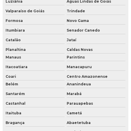
Luziânia
Águas Lindas de Goiás
Valparaíso de Goiás
Trindade
Formosa
Novo Gama
Itumbiara
Senador Canedo
Catalão
Jataí
Planaltina
Caldas Novas
Manaus
Parintins
Itacoatiara
Manacapuru
Coari
Centro Amazonense
Belém
Ananindeua
Santarém
Marabá
Castanhal
Parauapebas
Itaituba
Cametá
Bragança
Abaetetuba