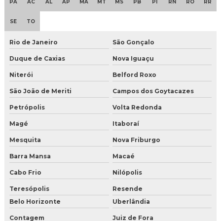
PA
AC
AL
AP
MA
MT
MS
PB
PI
RN
RO
RR
SE
TO
Rio de Janeiro
São Gonçalo
Duque de Caxias
Nova Iguaçu
Niterói
Belford Roxo
São João de Meriti
Campos dos Goytacazes
Petrópolis
Volta Redonda
Magé
Itaboraí
Mesquita
Nova Friburgo
Barra Mansa
Macaé
Cabo Frio
Nilópolis
Teresópolis
Resende
Belo Horizonte
Uberlândia
Contagem
Juiz de Fora