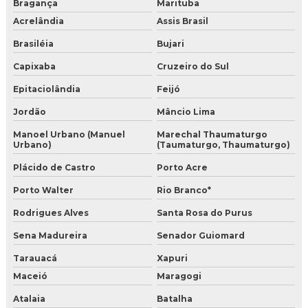
Bragança
Marituba
Acrelândia
Assis Brasil
Brasiléia
Bujari
Capixaba
Cruzeiro do Sul
Epitaciolândia
Feijó
Jordão
Mâncio Lima
Manoel Urbano (Manuel
Marechal Thaumaturgo
Urbano)
(Taumaturgo, Thaumaturgo)
Plácido de Castro
Porto Acre
Porto Walter
Rio Branco*
Rodrigues Alves
Santa Rosa do Purus
Sena Madureira
Senador Guiomard
Tarauacá
Xapuri
Maceió
Maragogi
Atalaia
Batalha