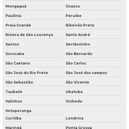
Mongaguá
Osasco
Paulínia
Peruíbe
Praia Grande
Ribeirão Preto
Riviera de São Lourenço
Santo André
Santos
Sertãozinho
Sorocaba
São Bernardo
São Caetano
São Carlos
São José do Rio Preto
São José dos campos
São Sebastião
São Vicente
Taubaté
Ubatuba
Valinhos
Vinhedo
Votuporanga
Curitiba
Londrina
Maringá
Ponta Grossa