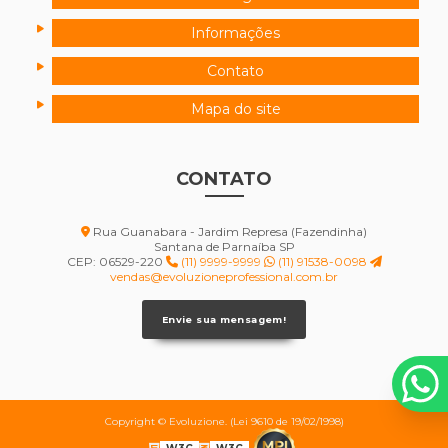
Informações
Contato
Mapa do site
CONTATO
Rua Guanabara - Jardim Represa (Fazendinha)
Santana de Parnaíba SP
CEP: 06529-220
(11) 9999-9999
(11) 91538-0098
vendas@evoluzioneprofessional.com.br
Envie sua mensagem!
Copyright © Evoluzione. (Lei 9610 de 19/02/1998)