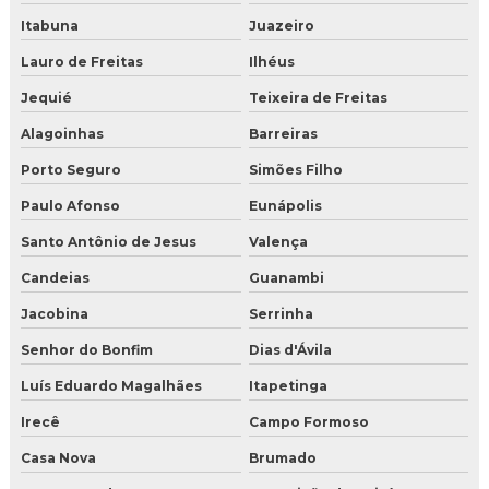
Itabuna
Juazeiro
Lauro de Freitas
Ilhéus
Jequié
Teixeira de Freitas
Alagoinhas
Barreiras
Porto Seguro
Simões Filho
Paulo Afonso
Eunápolis
Santo Antônio de Jesus
Valença
Candeias
Guanambi
Jacobina
Serrinha
Senhor do Bonfim
Dias d'Ávila
Luís Eduardo Magalhães
Itapetinga
Irecê
Campo Formoso
Casa Nova
Brumado