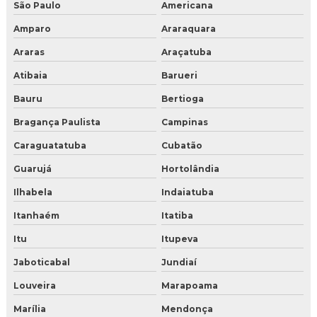
São Paulo
Americana
Amparo
Araraquara
Araras
Araçatuba
Atibaia
Barueri
Bauru
Bertioga
Bragança Paulista
Campinas
Caraguatatuba
Cubatão
Guarujá
Hortolândia
Ilhabela
Indaiatuba
Itanhaém
Itatiba
Itu
Itupeva
Jaboticabal
Jundiaí
Louveira
Marapoama
Marília
Mendonça