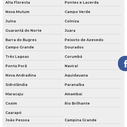
Alta Floresta
Pontes e Lacerda
Nova Mutum
Campo Verde
Juína
Colniza
Guarantã do Norte
Juara
Barra do Bugres
Peixoto de Azevedo
Campo Grande
Dourados
Três Lagoas
Corumbá
Ponta Porã
Naviraí
Nova Andradina
Aquidauana
Sidrolândia
Paranaíba
Maracaju
Amambai
Coxim
Rio Brilhante
Caarapó
João Pessoa
Campina Grande