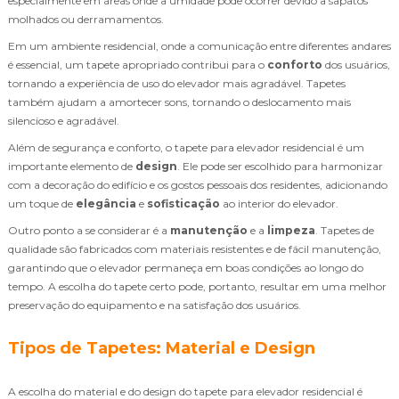
especialmente em áreas onde a umidade pode ocorrer devido a sapatos
molhados ou derramamentos.
Em um ambiente residencial, onde a comunicação entre diferentes andares
é essencial, um tapete apropriado contribui para o
conforto
dos usuários,
tornando a experiência de uso do elevador mais agradável. Tapetes
também ajudam a amortecer sons, tornando o deslocamento mais
silencioso e agradável.
Além de segurança e conforto, o tapete para elevador residencial é um
importante elemento de
design
. Ele pode ser escolhido para harmonizar
com a decoração do edifício e os gostos pessoais dos residentes, adicionando
um toque de
elegância
e
sofisticação
ao interior do elevador.
Outro ponto a se considerar é a
manutenção
e a
limpeza
. Tapetes de
qualidade são fabricados com materiais resistentes e de fácil manutenção,
garantindo que o elevador permaneça em boas condições ao longo do
tempo. A escolha do tapete certo pode, portanto, resultar em uma melhor
preservação do equipamento e na satisfação dos usuários.
Tipos de Tapetes: Material e Design
A escolha do material e do design do tapete para elevador residencial é