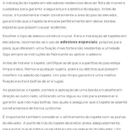
A instalação do tapete em elevadores residenciais deve ser feita de maneira
cuidadosa para garantir a segurança e a estética do espaço. Antes de
iniciar, é fundamental medir corretamente a área do piso do elevador,
garantindo que o tapete se encaixe perfeitamente sem deixar bordas
expostas que possam causar acidentes.
Escolher o tipo de adesivo correto é crucial. Para a instalação de tapetes em
elevadores, recomenda-se o uso de
adesivos especiais
, próprios para
pisos, que oferecem uma fixação mais forte e são resistentes a umidade.
Siga sempre as instruções do fabricante ao aplicar o adesivo.
Antes de instalar o tapete, certifique-se de que a superfície do piso esteja
limpa e seca. Remova qualquer sujeira, poeira ou detritos que possam
interferir na adesão do tapete. Um piso limpo garantirá uma melhor
fixação e evitará bolhas de ar e rugas.
Ao posicionar o tapete, comece a aplicação de uma borda e trabalhe em
direção ao outro lado, utilizando uma régua ou rolo para pressionar e
garantir que não haja bolhas. Isso ajuda a assegurar que o tapete se assente
corretamente e de forma uniforme.
É importante também considerar o alinhamento do tapete com as portas
do elevador. A parte de trás do tapete deve estar presa adequadamente,
para evitar que se solte e cause obstáculos na operação do elevador. Um