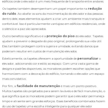
edifícios onde o elevador é um meio frequente de transporte entre andares.
Os tapetes também desempenham um papel importante na
redução
do ruído
. Ao abafar os sons da movimentação do elevador e das pessoas
dentro dele, esses elementos ajudam a criar um ambiente mais tranquilo e
confortável. Isso é particularmente vantajoso em edifícios residenciais, onde
o silêncio e a paz são apreciados.
Outro benefício significativo é a
proteção do piso
do elevador. Tapetes
ajudam a prevenir o desgaste do piso original, prolongando sua vida útil.
Eles também protegem contra sujeira e umidade, evitando danos que
poderiam resultar em custos de manutenção elevados.
Esteticamente, os tapetes oferecem a oportunidade de
personalizar
o
elevador, adicionando cor e estilo ao espaço. Com uma vasta gama de
designs e padrões disponíveis, os moradores podem escolher opções que
harmonizem com a decoração do edifício, tornando o elevador um espaço
mais convidativo.
Por fim, a
facilidade de manutenção
é mais um ponto positivo.
Muitos tapetes são projetados para serem laváveis e de fácil manutenção, o
que significa que os moradores podem garantir que o elevador permaneça
limpo e atraente sem grandes esforços. Esses benefícios combinados fazem
do uso de tapetes uma escolha inteligente para qualquer elevador