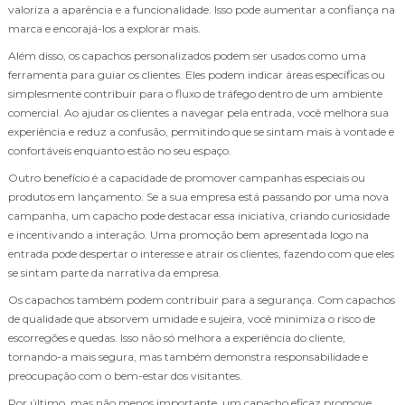
valoriza a aparência e a funcionalidade. Isso pode aumentar a confiança na
marca e encorajá-los a explorar mais.
Além disso, os capachos personalizados podem ser usados como uma
ferramenta para guiar os clientes. Eles podem indicar áreas específicas ou
simplesmente contribuir para o fluxo de tráfego dentro de um ambiente
comercial. Ao ajudar os clientes a navegar pela entrada, você melhora sua
experiência e reduz a confusão, permitindo que se sintam mais à vontade e
confortáveis enquanto estão no seu espaço.
Outro benefício é a capacidade de promover campanhas especiais ou
produtos em lançamento. Se a sua empresa está passando por uma nova
campanha, um capacho pode destacar essa iniciativa, criando curiosidade
e incentivando a interação. Uma promoção bem apresentada logo na
entrada pode despertar o interesse e atrair os clientes, fazendo com que eles
se sintam parte da narrativa da empresa.
Os capachos também podem contribuir para a segurança. Com capachos
de qualidade que absorvem umidade e sujeira, você minimiza o risco de
escorregões e quedas. Isso não só melhora a experiência do cliente,
tornando-a mais segura, mas também demonstra responsabilidade e
preocupação com o bem-estar dos visitantes.
Por último, mas não menos importante, um capacho eficaz promove