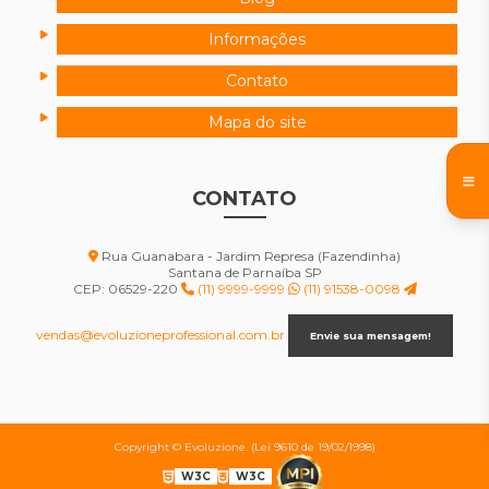
Informações
Contato
Mapa do site
CONTATO
Rua Guanabara - Jardim Represa (Fazendinha)
Santana de Parnaíba SP
CEP: 06529-220
(11) 9999-9999
(11) 91538-0098
vendas@evoluzioneprofessional.com.br
Envie sua mensagem!
Copyright © Evoluzione. (Lei 9610 de 19/02/1998)
W3C
W3C