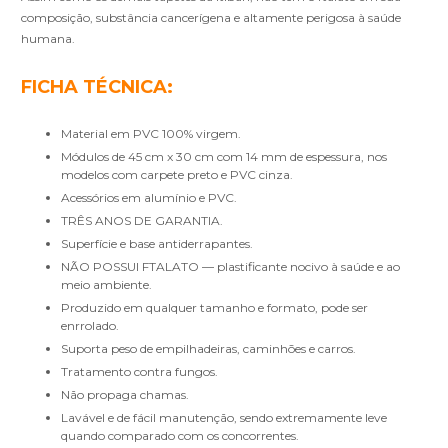
composição, substância cancerígena e altamente perigosa à saúde
humana.
FICHA TÉCNICA:
Material em PVC 100% virgem.
Módulos de 45 cm x 30 cm com 14 mm de espessura, nos
modelos com carpete preto e PVC cinza.
Acessórios em alumínio e PVC.
TRÊS ANOS DE GARANTIA.
Superfície e base antiderrapantes.
NÃO POSSUI FTALATO — plastificante nocivo à saúde e ao
meio ambiente.
Produzido em qualquer tamanho e formato, pode ser
enrrolado.
Suporta peso de empilhadeiras, caminhões e carros.
Tratamento contra fungos.
Não propaga chamas.
Lavável e de fácil manutenção, sendo extremamente leve
quando comparado com os concorrentes.