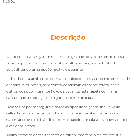
fluxo...
Descrição
O Tapete itiban® system® é um dos grandes destaques entre nossa
linha de produtos, pois apresenta múltiplas funções e é bastante
versátil, sendo uma opção neutra e elegante.
Indicado para ambientes com alto tráfego de pessoas, como entrada de
grandes lojas, hotéis, aeroportos, condomínios corporativos, entre
outros locais com grande fluxo de usuários, este tapete com alta
capacidade de retenção de sujeira sólidas e úmidas.
Destaca-se por ser seguro a todos os tipos de calçados, inclusive de
saltos finos, que não engancham no tapete. Também é capaz de
suportar o peso e o trânsito de empilhadeiras, malas de viagens, carros
e até caminhões.
Assim como os demais tapetes da Itiban, não tem o ftalato em sua