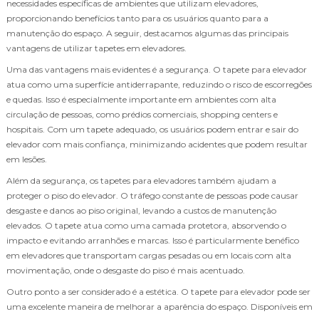
necessidades específicas de ambientes que utilizam elevadores,
proporcionando benefícios tanto para os usuários quanto para a
manutenção do espaço. A seguir, destacamos algumas das principais
vantagens de utilizar tapetes em elevadores.
Uma das vantagens mais evidentes é a segurança. O tapete para elevador
atua como uma superfície antiderrapante, reduzindo o risco de escorregões
e quedas. Isso é especialmente importante em ambientes com alta
circulação de pessoas, como prédios comerciais, shopping centers e
hospitais. Com um tapete adequado, os usuários podem entrar e sair do
elevador com mais confiança, minimizando acidentes que podem resultar
em lesões.
Além da segurança, os tapetes para elevadores também ajudam a
proteger o piso do elevador. O tráfego constante de pessoas pode causar
desgaste e danos ao piso original, levando a custos de manutenção
elevados. O tapete atua como uma camada protetora, absorvendo o
impacto e evitando arranhões e marcas. Isso é particularmente benéfico
em elevadores que transportam cargas pesadas ou em locais com alta
movimentação, onde o desgaste do piso é mais acentuado.
Outro ponto a ser considerado é a estética. O tapete para elevador pode ser
uma excelente maneira de melhorar a aparência do espaço. Disponíveis em