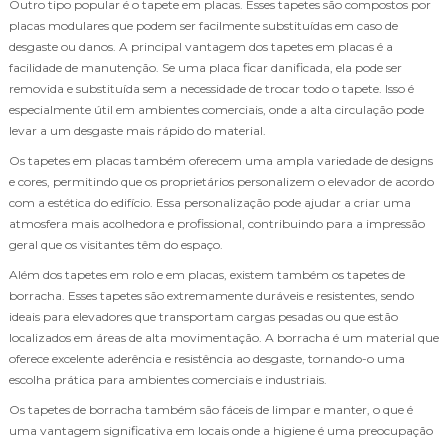
Outro tipo popular é o tapete em placas. Esses tapetes são compostos por
placas modulares que podem ser facilmente substituídas em caso de
desgaste ou danos. A principal vantagem dos tapetes em placas é a
facilidade de manutenção. Se uma placa ficar danificada, ela pode ser
removida e substituída sem a necessidade de trocar todo o tapete. Isso é
especialmente útil em ambientes comerciais, onde a alta circulação pode
levar a um desgaste mais rápido do material.
Os tapetes em placas também oferecem uma ampla variedade de designs
e cores, permitindo que os proprietários personalizem o elevador de acordo
com a estética do edifício. Essa personalização pode ajudar a criar uma
atmosfera mais acolhedora e profissional, contribuindo para a impressão
geral que os visitantes têm do espaço.
Além dos tapetes em rolo e em placas, existem também os tapetes de
borracha. Esses tapetes são extremamente duráveis e resistentes, sendo
ideais para elevadores que transportam cargas pesadas ou que estão
localizados em áreas de alta movimentação. A borracha é um material que
oferece excelente aderência e resistência ao desgaste, tornando-o uma
escolha prática para ambientes comerciais e industriais.
Os tapetes de borracha também são fáceis de limpar e manter, o que é
uma vantagem significativa em locais onde a higiene é uma preocupação