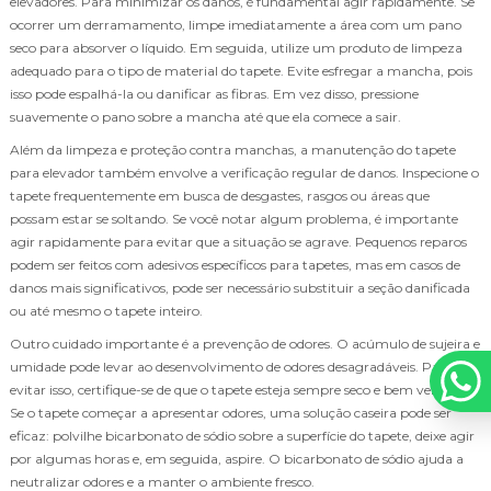
elevadores. Para minimizar os danos, é fundamental agir rapidamente. Se
ocorrer um derramamento, limpe imediatamente a área com um pano
seco para absorver o líquido. Em seguida, utilize um produto de limpeza
adequado para o tipo de material do tapete. Evite esfregar a mancha, pois
isso pode espalhá-la ou danificar as fibras. Em vez disso, pressione
suavemente o pano sobre a mancha até que ela comece a sair.
Além da limpeza e proteção contra manchas, a manutenção do tapete
para elevador também envolve a verificação regular de danos. Inspecione o
tapete frequentemente em busca de desgastes, rasgos ou áreas que
possam estar se soltando. Se você notar algum problema, é importante
agir rapidamente para evitar que a situação se agrave. Pequenos reparos
podem ser feitos com adesivos específicos para tapetes, mas em casos de
danos mais significativos, pode ser necessário substituir a seção danificada
ou até mesmo o tapete inteiro.
Outro cuidado importante é a prevenção de odores. O acúmulo de sujeira e
umidade pode levar ao desenvolvimento de odores desagradáveis. Para
evitar isso, certifique-se de que o tapete esteja sempre seco e bem ventilado.
Se o tapete começar a apresentar odores, uma solução caseira pode ser
eficaz: polvilhe bicarbonato de sódio sobre a superfície do tapete, deixe agir
por algumas horas e, em seguida, aspire. O bicarbonato de sódio ajuda a
neutralizar odores e a manter o ambiente fresco.