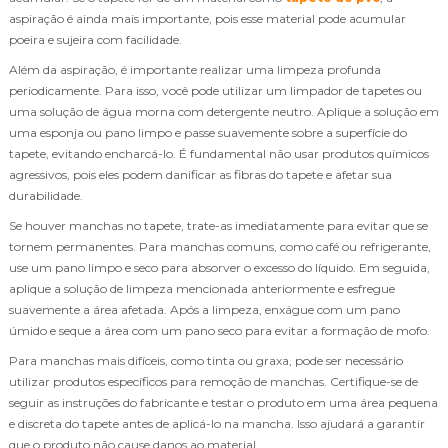
aspiração é ainda mais importante, pois esse material pode acumular
poeira e sujeira com facilidade.
Além da aspiração, é importante realizar uma limpeza profunda
periodicamente. Para isso, você pode utilizar um limpador de tapetes ou
uma solução de água morna com detergente neutro. Aplique a solução em
uma esponja ou pano limpo e passe suavemente sobre a superfície do
tapete, evitando encharcá-lo. É fundamental não usar produtos químicos
agressivos, pois eles podem danificar as fibras do tapete e afetar sua
durabilidade.
Se houver manchas no tapete, trate-as imediatamente para evitar que se
tornem permanentes. Para manchas comuns, como café ou refrigerante,
use um pano limpo e seco para absorver o excesso do líquido. Em seguida,
aplique a solução de limpeza mencionada anteriormente e esfregue
suavemente a área afetada. Após a limpeza, enxágue com um pano
úmido e seque a área com um pano seco para evitar a formação de mofo.
Para manchas mais difíceis, como tinta ou graxa, pode ser necessário
utilizar produtos específicos para remoção de manchas. Certifique-se de
seguir as instruções do fabricante e testar o produto em uma área pequena
e discreta do tapete antes de aplicá-lo na mancha. Isso ajudará a garantir
que o produto não cause danos ao material.