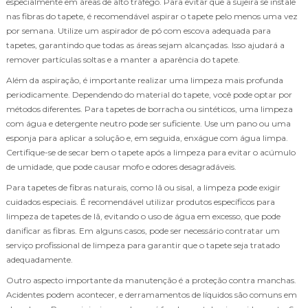
especialmente em áreas de alto tráfego. Para evitar que a sujeira se instale
nas fibras do tapete, é recomendável aspirar o tapete pelo menos uma vez
por semana. Utilize um aspirador de pó com escova adequada para
tapetes, garantindo que todas as áreas sejam alcançadas. Isso ajudará a
remover partículas soltas e a manter a aparência do tapete.
Além da aspiração, é importante realizar uma limpeza mais profunda
periodicamente. Dependendo do material do tapete, você pode optar por
métodos diferentes. Para tapetes de borracha ou sintéticos, uma limpeza
com água e detergente neutro pode ser suficiente. Use um pano ou uma
esponja para aplicar a solução e, em seguida, enxágue com água limpa.
Certifique-se de secar bem o tapete após a limpeza para evitar o acúmulo
de umidade, que pode causar mofo e odores desagradáveis.
Para tapetes de fibras naturais, como lã ou sisal, a limpeza pode exigir
cuidados especiais. É recomendável utilizar produtos específicos para
limpeza de tapetes de lã, evitando o uso de água em excesso, que pode
danificar as fibras. Em alguns casos, pode ser necessário contratar um
serviço profissional de limpeza para garantir que o tapete seja tratado
adequadamente.
Outro aspecto importante da manutenção é a proteção contra manchas.
Acidentes podem acontecer, e derramamentos de líquidos são comuns em