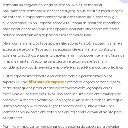
resistindo ao desgaste ao longo do tempo. A lã é um material
naturalmente resistente a manchas e sujeira, o que facilita a manutenção.
No entanto, é importante considerar que os tapetes de lã podem exigir
cuidados especiais na limpeza, como a utilização de produtos específicos
para evitar danos às fibras. Essa opção é ideal para elevadores em hotéis,
edifícios comerciais de alto padrão e residências de luxo.
Além dos materiais, os tapetes para elevadores também podem variar em
espessura e textura. Tapetes mais espessos oferecem maior conforto e
isolamento acústico, enquanto tapetes mais finos podem ser mais fáceis de
limpar e manter. A escolha da espessura e textura deve levar em
consideração o uso do elevador e as preferências estéticas dos proprietários.
Outro aspecto importante a ser considerado é a personalização dos
tapetes. Muitas
fábricas de tapetes
oferecem opções personalizadas,
permitindo que os proprietários criem tapetes com logotipos, cores
específicas ou padrões exclusivos. Isso pode ser uma excelente maneira de
promover a marca do edifício ou do negócio, além de adicionar um toque
único ao espaço. A personalização também pode ajudar a criar uma
identidade visual coesa em todo o edifício, tornando-o mais atraente para
os visitantes.
Por fim, é importante mencionar que a escolha do tapete para elevador