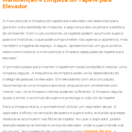
Elevador
A manutenção e limpeza do tapete para elevador são essenciais para
garantir a durabilidade do material, a segurança dos usuários e a estética
do ambiente. Com o uso constante, os tapetes podem acumular sujeira,
poeira e manchas, o que pode comprometer não apenas a aparência, mas
também a higiene do espaço. A seguir, apresentamos um guia prático
sobre como realizar a manutenção e limpeza adequadas do tapete para
elevador.
O primeiro passo para manter o tapete em boas condições é realizar uma
limpeza regular. A frequência da limpeza pode variar dependendo do
tráfego de pessoas no elevador. Em elevadores com alta circulação,
recomenda-se uma limpeza semanal, enquanto em ambientes com
menor uso, uma limpeza mensal pode ser suficiente. A limpeza regular
ajuda a evitar o acúmulo de sujeira e prolonga a vida útil do tapete.
Para a limpeza diária, é aconselhável utilizar um aspirador de pó. O
aspirador é eficaz na remoção de poeira e sujeira solta, evitando que esses
resíduos se acumulem nas fibras do tapete. Ao usar o aspirador, preste
atenção especial às bordas e cantos do elevador, onde a sujeira tende a se
acumular. Se o tapete for de um material como
tapete de pvc
, a