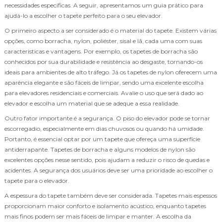
necessidades específicas. A seguir, apresentamos um guia prático para
ajudá-lo a escolher o tapete perfeito para o seu elevador.
O primeiro aspecto a ser considerado é o material do tapete. Existem várias
opções, como borracha, nylon, poliéster, sisal e lã, cada uma com suas
características e vantagens. Por exemplo, os tapetes de borracha são
conhecidos por sua durabilidade e resistência ao desgaste, tornando-os
ideais para ambientes de alto tráfego. Já os tapetes de nylon oferecem uma
aparência elegante e são fáceis de limpar, sendo uma excelente escolha
para elevadores residenciais e comerciais. Avalie o uso que será dado ao
elevador e escolha um material que se adeque a essa realidade.
Outro fator importante é a segurança. O piso do elevador pode se tornar
escorregadio, especialmente em dias chuvosos ou quando há umidade.
Portanto, é essencial optar por um tapete que ofereça uma superfície
antiderrapante. Tapetes de borracha e alguns modelos de nylon são
excelentes opções nesse sentido, pois ajudam a reduzir o risco de quedas e
acidentes. A segurança dos usuários deve ser uma prioridade ao escolher o
tapete para o elevador.
A espessura do tapete também deve ser considerada. Tapetes mais espessos
proporcionam maior conforto e isolamento acústico, enquanto tapetes
mais finos podem ser mais fáceis de limpar e manter. A escolha da