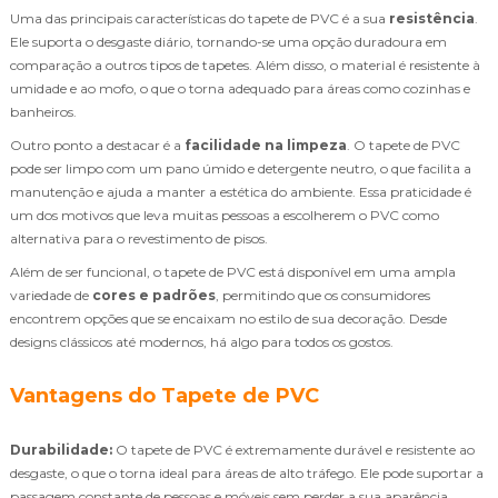
Uma das principais características do tapete de PVC é a sua
resistência
.
Ele suporta o desgaste diário, tornando-se uma opção duradoura em
comparação a outros tipos de tapetes. Além disso, o material é resistente à
umidade e ao mofo, o que o torna adequado para áreas como cozinhas e
banheiros.
Outro ponto a destacar é a
facilidade na limpeza
. O tapete de PVC
pode ser limpo com um pano úmido e detergente neutro, o que facilita a
manutenção e ajuda a manter a estética do ambiente. Essa praticidade é
um dos motivos que leva muitas pessoas a escolherem o PVC como
alternativa para o revestimento de pisos.
Além de ser funcional, o tapete de PVC está disponível em uma ampla
variedade de
cores e padrões
, permitindo que os consumidores
encontrem opções que se encaixam no estilo de sua decoração. Desde
designs clássicos até modernos, há algo para todos os gostos.
Vantagens do Tapete de PVC
Durabilidade:
O tapete de PVC é extremamente durável e resistente ao
desgaste, o que o torna ideal para áreas de alto tráfego. Ele pode suportar a
passagem constante de pessoas e móveis sem perder a sua aparência