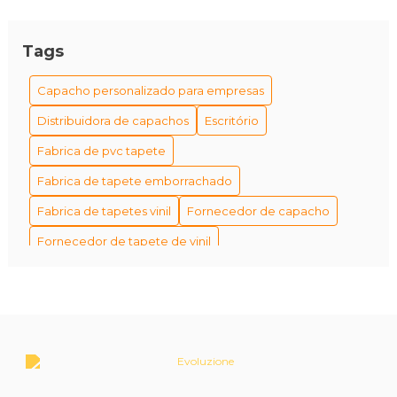
Tags
Capacho personalizado para empresas
Distribuidora de capachos
Escritório
Fabrica de pvc tapete
Fabrica de tapete emborrachado
Fabrica de tapetes vinil
Fornecedor de capacho
Fornecedor de tapete de vinil
Fornecedor de tapetes personalizados
Fornecedores de capacho em são paulo
Fábrica de tapetes antiderrapantes
Fábrica de tapetes e capachos personalizados
Fábrica de tapetes personalizados empresa