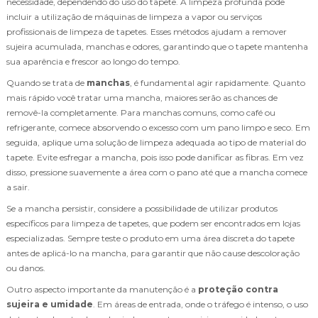
necessidade, dependendo do uso do tapete. A limpeza profunda pode
incluir a utilização de máquinas de limpeza a vapor ou serviços
profissionais de limpeza de tapetes. Esses métodos ajudam a remover
sujeira acumulada, manchas e odores, garantindo que o tapete mantenha
sua aparência e frescor ao longo do tempo.
Quando se trata de
manchas
, é fundamental agir rapidamente. Quanto
mais rápido você tratar uma mancha, maiores serão as chances de
removê-la completamente. Para manchas comuns, como café ou
refrigerante, comece absorvendo o excesso com um pano limpo e seco. Em
seguida, aplique uma solução de limpeza adequada ao tipo de material do
tapete. Evite esfregar a mancha, pois isso pode danificar as fibras. Em vez
disso, pressione suavemente a área com o pano até que a mancha comece
a sair.
Se a mancha persistir, considere a possibilidade de utilizar produtos
específicos para limpeza de tapetes, que podem ser encontrados em lojas
especializadas. Sempre teste o produto em uma área discreta do tapete
antes de aplicá-lo na mancha, para garantir que não cause descoloração
ou danos.
Outro aspecto importante da manutenção é a
proteção contra
sujeira e umidade
. Em áreas de entrada, onde o tráfego é intenso, o uso