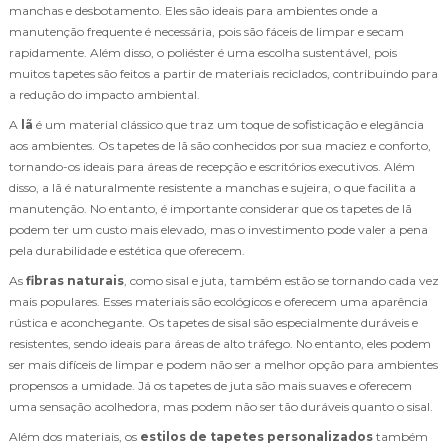
manchas e desbotamento. Eles são ideais para ambientes onde a
manutenção frequente é necessária, pois são fáceis de limpar e secam
rapidamente. Além disso, o poliéster é uma escolha sustentável, pois
muitos tapetes são feitos a partir de materiais reciclados, contribuindo para
a redução do impacto ambiental.
A
lã
é um material clássico que traz um toque de sofisticação e elegância
aos ambientes. Os tapetes de lã são conhecidos por sua maciez e conforto,
tornando-os ideais para áreas de recepção e escritórios executivos. Além
disso, a lã é naturalmente resistente a manchas e sujeira, o que facilita a
manutenção. No entanto, é importante considerar que os tapetes de lã
podem ter um custo mais elevado, mas o investimento pode valer a pena
pela durabilidade e estética que oferecem.
As
fibras naturais
, como sisal e juta, também estão se tornando cada vez
mais populares. Esses materiais são ecológicos e oferecem uma aparência
rústica e aconchegante. Os tapetes de sisal são especialmente duráveis e
resistentes, sendo ideais para áreas de alto tráfego. No entanto, eles podem
ser mais difíceis de limpar e podem não ser a melhor opção para ambientes
propensos a umidade. Já os tapetes de juta são mais suaves e oferecem
uma sensação acolhedora, mas podem não ser tão duráveis quanto o sisal.
Além dos materiais, os
estilos de tapetes personalizados
também