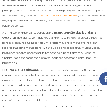
de tapetes de entrada pode ajudar a capturar sujeira e umidade antes que
as pessoas entrem no ambiente. Isso não apenas protege o tapete
principal, mas também contribui para a limpeza geral do espaço. Tapetes
antiderrapantes, como o
tapete antiderrapante em rolo
, são uma excelente
opção para áreas de alto tráfego, pois oferecem segurança e ajudam a
evitar acidentes.
Além disso, é importante considerar a
manutenção das bordas e
costuras
do tapete. Verifique regularmente se há desfiados ou danos nas
bordas e costuras. Se notar algum problema, é recomendável realizar
reparos imediatamente para evitar que o dano se espalhe. Muitas vezes,
pequenos reparos podem ser feitos com cola para tapetes ou costura
simples, mas em casos mais graves, pode ser necessário consultar um
profissional.
O
clima e a localização
do ambiente também podem influenciar a
manutenção do tapete. Em regiões com alta umidade, por exemplo, é
importante garantir que o tapete tenha um bom sistema de drenagem e
que seja feito de materiais que resistam à umidade. Tapetes que absorvem
água podem desenvolver mofo e odores desagradáveis. Portanto, escolha
materiais adequados para o clima da sua região e faça a manutenção
necessária para evitar problemas.