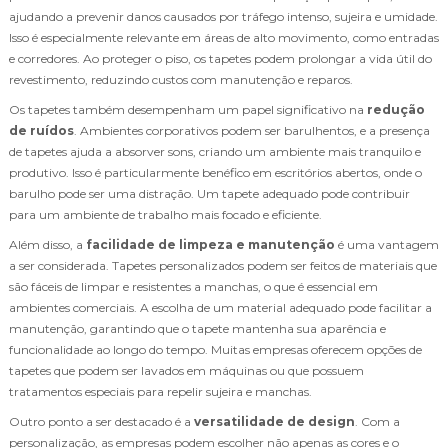
ajudando a prevenir danos causados por tráfego intenso, sujeira e umidade.
Isso é especialmente relevante em áreas de alto movimento, como entradas
e corredores. Ao proteger o piso, os tapetes podem prolongar a vida útil do
revestimento, reduzindo custos com manutenção e reparos.
Os tapetes também desempenham um papel significativo na
redução
de ruídos
. Ambientes corporativos podem ser barulhentos, e a presença
de tapetes ajuda a absorver sons, criando um ambiente mais tranquilo e
produtivo. Isso é particularmente benéfico em escritórios abertos, onde o
barulho pode ser uma distração. Um tapete adequado pode contribuir
para um ambiente de trabalho mais focado e eficiente.
Além disso, a
facilidade de limpeza e manutenção
é uma vantagem
a ser considerada. Tapetes personalizados podem ser feitos de materiais que
são fáceis de limpar e resistentes a manchas, o que é essencial em
ambientes comerciais. A escolha de um material adequado pode facilitar a
manutenção, garantindo que o tapete mantenha sua aparência e
funcionalidade ao longo do tempo. Muitas empresas oferecem opções de
tapetes que podem ser lavados em máquinas ou que possuem
tratamentos especiais para repelir sujeira e manchas.
Outro ponto a ser destacado é a
versatilidade de design
. Com a
personalização, as empresas podem escolher não apenas as cores e o