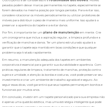
Outro ponto a ser considerado é a
rotatividade dos móveis
. Móveis
pesados podem deixar marcas permanentes no tapete, especialmente se
forem deixados na mesma posição por longos períodos. Para evitar isso,
considere rotacionar os móveis periodicamente ou utilizar protetores de
móveis para distribuir o peso de maneira mais uniforme. Isso ajudará a
preservar a aparência do tapete e a evitar danos.
Por fim, é importante ter um
plano de manutenção
em mente. Crie
um cronograma que inclua a aspiração regular, a limpeza profunda e a
verificação de manchas e danos. Ter um plano estruturado ajudará a
garantir que o tapete seja mantido em boas condições e que qualquer
problema seja tratado rapidamente.
Em resumo, a manutenção adequada dos tapetes em ambientes
corporativos é essencial para garantir sua durabilidade e aparência. Com
práticas regulares de limpeza, tratamento de manchas, proteção contra
sujeira e umidade, e atenção às bordas e costuras, você pode preservar seu
investimento e criar um ambiente de trabalho agradável e seguro. Ao
seguir essas dicas, você garantirá que seus tapetes permaneçam bonitos e
funcionais por muitos anos.
Em conclusão, investir em um tapete personalizado para sua empresa não
é apenas uma questão estética, mas uma estratégia inteligente que pode
impactar positivamente a imagem da sua marca e a experiência de