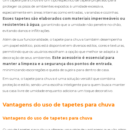
Um tapete para chuva é um tipo específico de tapete projetado para
proteger os pisos de ambientes expostos à umidade excessiva,
especialmente em áreas internas como entradas, varandas e cozinhas.
Esses tapetes são elaborados com materiais impermeáveis ou
resistentes à água
, garantindo que a umidade não penetre no chão,
evitando danos e infiltrações.
Além de sua funcionalidade, o tapete para chuva também desempenha
um papel estético, pois está disponível em diversos estilos, cores e texturas,
permitindo que os usuários escolham a opção que melhor se adapta à
decoração de seus ambientes.
Este acessório é essencial para
manter a limpeza e a segurança dos pontos de entrada
,
minimizando escorregões e queda de sujeira para dentro de casa.
Em suma, o tapete para chuva é uma solução versátil que combina
proteção e estilo, sendo uma escolha inteligente para quem busca manter
sua casa livre de umidade enquanto adiciona um toque decorativo.
Vantagens do uso de tapetes para chuva
Vantagens do uso de tapetes para chuva
O uso de tapetes para chuva oferece uma série de vantagens que vão além