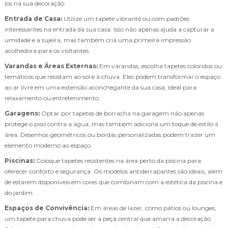
los na sua decoração:
Entrada de Casa:
Utilize um tapete vibrante ou com padrões
interessantes na entrada da sua casa. Isso não apenas ajuda a capturar a
umidade e a sujeira, mas também cria uma primeira impressão
acolhedora para os visitantes.
Varandas e Áreas Externas:
Em varandas, escolha tapetes coloridos ou
temáticos que resistam ao sol e à chuva. Eles podem transformar o espaço
ao ar livre em uma extensão aconchegante da sua casa, ideal para
relaxamento ou entretenimento.
Garagens:
Optar por tapetes de borracha na garagem não apenas
protege o piso contra a água, mas também adiciona um toque de estilo à
área. Desenhos geométricos ou bordas personalizadas podem trazer um
elemento moderno ao espaço.
Piscinas:
Coloque tapetes resistentes na área perto da piscina para
oferecer conforto e segurança. Os modelos antiderrapantes são ideais, além
de estarem disponíveis em cores que combinam com a estética da piscina e
do jardim.
Espaços de Convivência:
Em áreas de lazer, como pátios ou lounges,
um tapete para chuva pode ser a peça central que amarra a decoração.