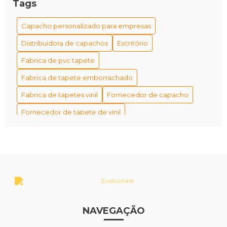
Tags
Capacho personalizado para empresas
Distribuidora de capachos
Escritório
Fabrica de pvc tapete
Fabrica de tapete emborrachado
Fabrica de tapetes vinil
Fornecedor de capacho
Fornecedor de tapete de vinil
Fornecedor de tapetes personalizados
Fornecedores de capacho em são paulo
Fábrica de tapetes antiderrapantes
Fábrica de tapetes e capachos personalizados
Fábrica de tapetes personalizados empresa
NAVEGAÇÃO
Industria de tapete
Melhor tapete para piso elevador