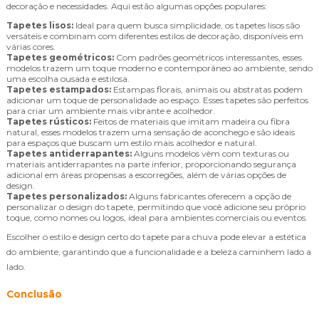
decoração e necessidades. Aqui estão algumas opções populares:
Tapetes lisos:
Ideal para quem busca simplicidade, os tapetes lisos são
versáteis e combinam com diferentes estilos de decoração, disponíveis em
várias cores.
Tapetes geométricos:
Com padrões geométricos interessantes, esses
modelos trazem um toque moderno e contemporâneo ao ambiente, sendo
uma escolha ousada e estilosa.
Tapetes estampados:
Estampas florais, animais ou abstratas podem
adicionar um toque de personalidade ao espaço. Esses tapetes são perfeitos
para criar um ambiente mais vibrante e acolhedor.
Tapetes rústicos:
Feitos de materiais que imitam madeira ou fibra
natural, esses modelos trazem uma sensação de aconchego e são ideais
para espaços que buscam um estilo mais acolhedor e natural.
Tapetes antiderrapantes:
Alguns modelos vêm com texturas ou
materiais antiderrapantes na parte inferior, proporcionando segurança
adicional em áreas propensas a escorregões, além de várias opções de
design.
Tapetes personalizados:
Alguns fabricantes oferecem a opção de
personalizar o design do tapete, permitindo que você adicione seu próprio
toque, como nomes ou logos, ideal para ambientes comerciais ou eventos.
Escolher o estilo e design certo do tapete para chuva pode elevar a estética
do ambiente, garantindo que a funcionalidade e a beleza caminhem lado a
lado.
Conclusão