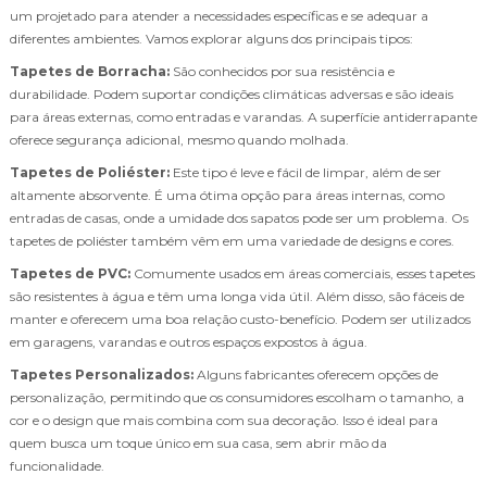
um projetado para atender a necessidades específicas e se adequar a
diferentes ambientes. Vamos explorar alguns dos principais tipos:
Tapetes de Borracha:
São conhecidos por sua resistência e
durabilidade. Podem suportar condições climáticas adversas e são ideais
para áreas externas, como entradas e varandas. A superfície antiderrapante
oferece segurança adicional, mesmo quando molhada.
Tapetes de Poliéster:
Este tipo é leve e fácil de limpar, além de ser
altamente absorvente. É uma ótima opção para áreas internas, como
entradas de casas, onde a umidade dos sapatos pode ser um problema. Os
tapetes de poliéster também vêm em uma variedade de designs e cores.
Tapetes de PVC:
Comumente usados em áreas comerciais, esses tapetes
são resistentes à água e têm uma longa vida útil. Além disso, são fáceis de
manter e oferecem uma boa relação custo-benefício. Podem ser utilizados
em garagens, varandas e outros espaços expostos à água.
Tapetes Personalizados:
Alguns fabricantes oferecem opções de
personalização, permitindo que os consumidores escolham o tamanho, a
cor e o design que mais combina com sua decoração. Isso é ideal para
quem busca um toque único em sua casa, sem abrir mão da
funcionalidade.