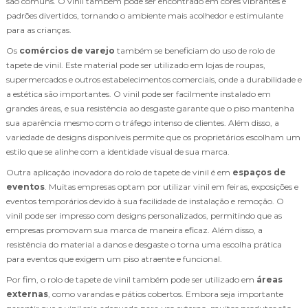
são comuns. O vinil também pode ser encontrado em cores vibrantes e
padrões divertidos, tornando o ambiente mais acolhedor e estimulante
para as crianças.
Os
comércios de varejo
também se beneficiam do uso de rolo de
tapete de vinil. Este material pode ser utilizado em lojas de roupas,
supermercados e outros estabelecimentos comerciais, onde a durabilidade e
a estética são importantes. O vinil pode ser facilmente instalado em
grandes áreas, e sua resistência ao desgaste garante que o piso mantenha
sua aparência mesmo com o tráfego intenso de clientes. Além disso, a
variedade de designs disponíveis permite que os proprietários escolham um
estilo que se alinhe com a identidade visual de sua marca.
Outra aplicação inovadora do rolo de tapete de vinil é em
espaços de
eventos
. Muitas empresas optam por utilizar vinil em feiras, exposições e
eventos temporários devido à sua facilidade de instalação e remoção. O
vinil pode ser impresso com designs personalizados, permitindo que as
empresas promovam sua marca de maneira eficaz. Além disso, a
resistência do material a danos e desgaste o torna uma escolha prática
para eventos que exigem um piso atraente e funcional.
Por fim, o rolo de tapete de vinil também pode ser utilizado em
áreas
externas
, como varandas e pátios cobertos. Embora seja importante