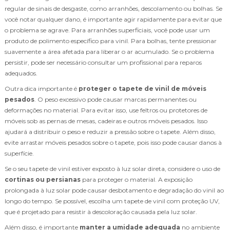
regular de sinais de desgaste, como arranhões, descolamento ou bolhas. Se
você notar qualquer dano, é importante agir rapidamente para evitar que
o problema se agrave. Para arranhões superficiais, você pode usar um
produto de polimento específico para vinil. Para bolhas, tente pressionar
suavemente a área afetada para liberar o ar acumulado. Se o problema
persistir, pode ser necessário consultar um profissional para reparos
adequados.
Outra dica importante é
proteger o tapete de vinil de móveis
pesados
. O peso excessivo pode causar marcas permanentes ou
deformações no material. Para evitar isso, use feltros ou protetores de
móveis sob as pernas de mesas, cadeiras e outros móveis pesados. Isso
ajudará a distribuir o peso e reduzir a pressão sobre o tapete. Além disso,
evite arrastar móveis pesados sobre o tapete, pois isso pode causar danos à
superfície.
Se o seu tapete de vinil estiver exposto à luz solar direta, considere o uso de
cortinas ou persianas
para proteger o material. A exposição
prolongada à luz solar pode causar desbotamento e degradação do vinil ao
longo do tempo. Se possível, escolha um tapete de vinil com proteção UV,
que é projetado para resistir à descoloração causada pela luz solar.
Além disso, é importante
manter a umidade adequada
no ambiente