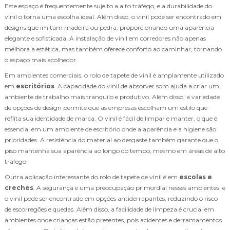
Este espaço é frequentemente sujeito a alto tráfego, e a durabilidade do
vinil o torna uma escolha ideal. Além disso, o vinil pode ser encontrado em
designs que imitam madeira ou pedra, proporcionando uma aparência
elegante e sofisticada. A instalação de vinil em corredores não apenas
melhora a estética, mas também oferece conforto ao caminhar, tornando
o espaço mais acolhedor.
Em ambientes comerciais, o rolo de tapete de vinil é amplamente utilizado
em
escritórios
. A capacidade do vinil de absorver som ajuda a criar um
ambiente de trabalho mais tranquilo e produtivo. Além disso, a variedade
de opções de design permite que as empresas escolham um estilo que
reflita sua identidade de marca. O vinil é fácil de limpar e manter, o que é
essencial em um ambiente de escritório onde a aparência e a higiene são
prioridades. A resistência do material ao desgaste também garante que o
piso mantenha sua aparência ao longo do tempo, mesmo em áreas de alto
tráfego.
Outra aplicação interessante do rolo de tapete de vinil é em
escolas e
creches
. A segurança é uma preocupação primordial nesses ambientes, e
o vinil pode ser encontrado em opções antiderrapantes, reduzindo o risco
de escorregões e quedas. Além disso, a facilidade de limpeza é crucial em
ambientes onde crianças estão presentes, pois acidentes e derramamentos