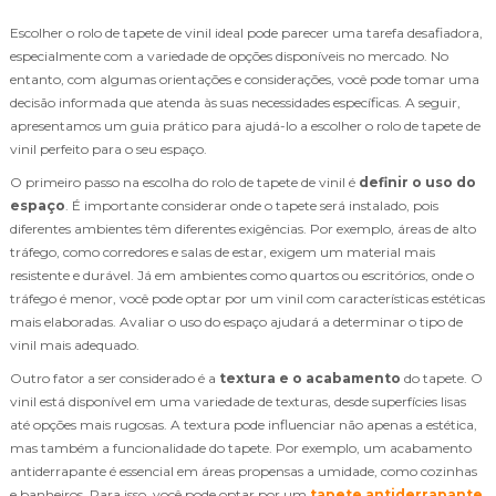
Escolher o rolo de tapete de vinil ideal pode parecer uma tarefa desafiadora,
especialmente com a variedade de opções disponíveis no mercado. No
entanto, com algumas orientações e considerações, você pode tomar uma
decisão informada que atenda às suas necessidades específicas. A seguir,
apresentamos um guia prático para ajudá-lo a escolher o rolo de tapete de
vinil perfeito para o seu espaço.
O primeiro passo na escolha do rolo de tapete de vinil é
definir o uso do
espaço
. É importante considerar onde o tapete será instalado, pois
diferentes ambientes têm diferentes exigências. Por exemplo, áreas de alto
tráfego, como corredores e salas de estar, exigem um material mais
resistente e durável. Já em ambientes como quartos ou escritórios, onde o
tráfego é menor, você pode optar por um vinil com características estéticas
mais elaboradas. Avaliar o uso do espaço ajudará a determinar o tipo de
vinil mais adequado.
Outro fator a ser considerado é a
textura e o acabamento
do tapete. O
vinil está disponível em uma variedade de texturas, desde superfícies lisas
até opções mais rugosas. A textura pode influenciar não apenas a estética,
mas também a funcionalidade do tapete. Por exemplo, um acabamento
antiderrapante é essencial em áreas propensas a umidade, como cozinhas
e banheiros. Para isso, você pode optar por um
tapete antiderrapante