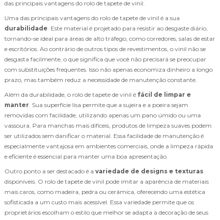
das principais vantagens do rolo de tapete de vinil.
Uma das principais vantagens do rolo de tapete de vinil é a sua
durabilidade
. Este material é projetado para resistir ao desgaste diário,
tornando-se ideal para áreas de alto tráfego, como corredores, salas de estar
e escritórios. Ao contrário de outros tipos de revestimentos, o vinil não se
desgasta facilmente, o que significa que você não precisará se preocupar
com substituições frequentes. Isso não apenas economiza dinheiro a longo
prazo, mas também reduz a necessidade de manutenção constante.
Além da durabilidade, o rolo de tapete de vinil é
fácil de limpar e
manter
. Sua superfície lisa permite que a sujeira e a poeira sejam
removidas com facilidade, utilizando apenas um pano úmido ou uma
vassoura. Para manchas mais difíceis, produtos de limpeza suaves podem
ser utilizados sem danificar o material. Essa facilidade de manutenção é
especialmente vantajosa em ambientes comerciais, onde a limpeza rápida
e eficiente é essencial para manter uma boa apresentação.
Outro ponto a ser destacado é a
variedade de designs e texturas
disponíveis. O rolo de tapete de vinil pode imitar a aparência de materiais
mais caros, como madeira, pedra ou cerâmica, oferecendo uma estética
sofisticada a um custo mais acessível. Essa variedade permite que os
proprietários escolham o estilo que melhor se adapta à decoração de seus