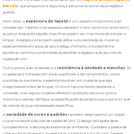
em rolo
, que proporciona segurança adicional ao evitar escorregões e
quedas.
Além disso, a
espessura do tapete
é um aspecto importante a ser
considerado. Tapetes mais espessos oferecem maior conforto e isolamento
acústico, enquanto opções mais finas podem ser mais fáceis de instalar e
limpar. A espessura também pode afetar a durabilidade do material,
especialmente em áreas de alto tráfego. Portanto, é fundamental
equilibrar conforto e praticidade ao escolher a espessura do seu rolo de
tapete de vinil.
Outro ponto a ser analisado é a
resistência à umidade e manchas
. Se
o tapete será instalado em áreas suscetíveis a derramamentos, como
cozinhas ou banheiros, é essencial escolher um material que seja
impermeável e fácil de limpar. O vinil é naturalmente resistente à
umidade, mas alguns modelos oferecem proteção adicional contra
manchas e odores. Verifique as especificações do produto para garantir que
ele atenda às suas necessidades específicas.
A
variedade de cores e padrões
também desempenha um papel
crucial na escolha do rolo de tapete de vinil. O design do tapete deve
complementar a decoração existente do ambiente. Considere a paleta de
cores e o estilo do espaço ao selecionar o padrão e a cor do vinil. Tapetes