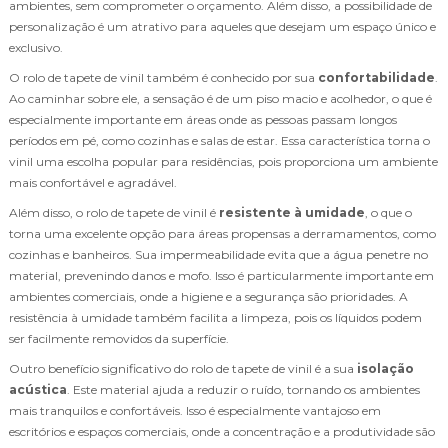
ambientes, sem comprometer o orçamento. Além disso, a possibilidade de
personalização é um atrativo para aqueles que desejam um espaço único e
exclusivo.
O rolo de tapete de vinil também é conhecido por sua
confortabilidade
.
Ao caminhar sobre ele, a sensação é de um piso macio e acolhedor, o que é
especialmente importante em áreas onde as pessoas passam longos
períodos em pé, como cozinhas e salas de estar. Essa característica torna o
vinil uma escolha popular para residências, pois proporciona um ambiente
mais confortável e agradável.
Além disso, o rolo de tapete de vinil é
resistente à umidade
, o que o
torna uma excelente opção para áreas propensas a derramamentos, como
cozinhas e banheiros. Sua impermeabilidade evita que a água penetre no
material, prevenindo danos e mofo. Isso é particularmente importante em
ambientes comerciais, onde a higiene e a segurança são prioridades. A
resistência à umidade também facilita a limpeza, pois os líquidos podem
ser facilmente removidos da superfície.
Outro benefício significativo do rolo de tapete de vinil é a sua
isolação
acústica
. Este material ajuda a reduzir o ruído, tornando os ambientes
mais tranquilos e confortáveis. Isso é especialmente vantajoso em
escritórios e espaços comerciais, onde a concentração e a produtividade são