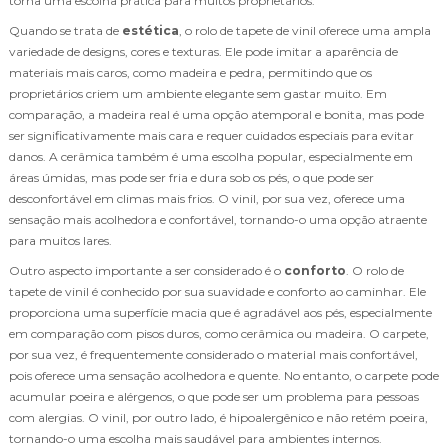
torna uma escolha prática para muitos proprietários.
Quando se trata de
estética
, o rolo de tapete de vinil oferece uma ampla
variedade de designs, cores e texturas. Ele pode imitar a aparência de
materiais mais caros, como madeira e pedra, permitindo que os
proprietários criem um ambiente elegante sem gastar muito. Em
comparação, a madeira real é uma opção atemporal e bonita, mas pode
ser significativamente mais cara e requer cuidados especiais para evitar
danos. A cerâmica também é uma escolha popular, especialmente em
áreas úmidas, mas pode ser fria e dura sob os pés, o que pode ser
desconfortável em climas mais frios. O vinil, por sua vez, oferece uma
sensação mais acolhedora e confortável, tornando-o uma opção atraente
para muitos lares.
Outro aspecto importante a ser considerado é o
conforto
. O rolo de
tapete de vinil é conhecido por sua suavidade e conforto ao caminhar. Ele
proporciona uma superfície macia que é agradável aos pés, especialmente
em comparação com pisos duros, como cerâmica ou madeira. O carpete,
por sua vez, é frequentemente considerado o material mais confortável,
pois oferece uma sensação acolhedora e quente. No entanto, o carpete pode
acumular poeira e alérgenos, o que pode ser um problema para pessoas
com alergias. O vinil, por outro lado, é hipoalergênico e não retém poeira,
tornando-o uma escolha mais saudável para ambientes internos.