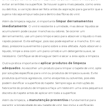
evitar arranhões na superfície. Se houver sujeira mais pesada, como areia
ou detritos, a varrição deve ser feita antes da aspiração para garantir que a
sujeira não seja empurrada para dentro das fibras do vinil.
Além da limpeza regular, é importante
limpar derramamentos
imediatamente
. O vinil é resistente à umidade, mas deixar líquidos se
acumularem pode causar manchas ou odores. Se ocorrer um
derramamento, use um pano limpo e seco para absorver o líquido o mais
rápido possível. Evite esfregar, pois isso pode espalhar a mancha. Em vez
disso, pressione suavemente o pano sobre a área afetada. Após absorver o
líquido, limpe a área com um pano úmido e um detergente suave, se
necessário. Certifique-se de enxaguar bem e secar a área após a limpeza.
Outra prática importante é
aplicar produtos de limpeza
adequados
. Ao escolher um produto para limpar o tapete de vinil, opte
por soluções específicas para vinil ou produtos de limpeza suaves. Evite
produtos químicos agressivos, como alvejantes ou solventes, pois eles
podem danificar a superfície do tapete. Sempre siga as instruções do
fabricante do produto de limpeza e faça um teste em uma área pequena e
discreta do tapete antes de aplicar em toda a superfície.
Além da limpeza, a
manutenção preventiva
é fundamental para
garantir a longevidade do seu tapete de vinil. Isso inclui a verificação