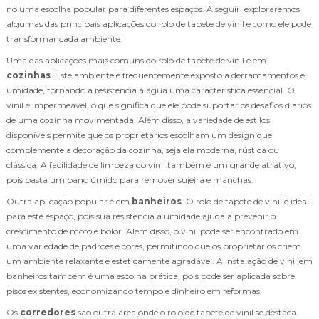
no uma escolha popular para diferentes espaços. A seguir, exploraremos
algumas das principais aplicações do rolo de tapete de vinil e como ele pode
transformar cada ambiente.
Uma das aplicações mais comuns do rolo de tapete de vinil é em
cozinhas
. Este ambiente é frequentemente exposto a derramamentos e
umidade, tornando a resistência à água uma característica essencial. O
vinil é impermeável, o que significa que ele pode suportar os desafios diários
de uma cozinha movimentada. Além disso, a variedade de estilos
disponíveis permite que os proprietários escolham um design que
complemente a decoração da cozinha, seja ela moderna, rústica ou
clássica. A facilidade de limpeza do vinil também é um grande atrativo,
pois basta um pano úmido para remover sujeira e manchas.
Outra aplicação popular é em
banheiros
. O rolo de tapete de vinil é ideal
para este espaço, pois sua resistência à umidade ajuda a prevenir o
crescimento de mofo e bolor. Além disso, o vinil pode ser encontrado em
uma variedade de padrões e cores, permitindo que os proprietários criem
um ambiente relaxante e esteticamente agradável. A instalação de vinil em
banheiros também é uma escolha prática, pois pode ser aplicada sobre
pisos existentes, economizando tempo e dinheiro em reformas.
Os
corredores
são outra área onde o rolo de tapete de vinil se destaca.