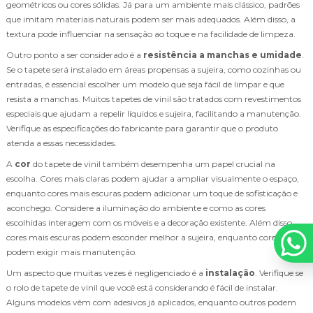
geométricos ou cores sólidas. Já para um ambiente mais clássico, padrões
que imitam materiais naturais podem ser mais adequados. Além disso, a
textura pode influenciar na sensação ao toque e na facilidade de limpeza.
Outro ponto a ser considerado é a
resistência a manchas e umidade
.
Se o tapete será instalado em áreas propensas a sujeira, como cozinhas ou
entradas, é essencial escolher um modelo que seja fácil de limpar e que
resista a manchas. Muitos tapetes de vinil são tratados com revestimentos
especiais que ajudam a repelir líquidos e sujeira, facilitando a manutenção.
Verifique as especificações do fabricante para garantir que o produto
atenda a essas necessidades.
A
cor
do tapete de vinil também desempenha um papel crucial na
escolha. Cores mais claras podem ajudar a ampliar visualmente o espaço,
enquanto cores mais escuras podem adicionar um toque de sofisticação e
aconchego. Considere a iluminação do ambiente e como as cores
escolhidas interagem com os móveis e a decoração existente. Além disso,
cores mais escuras podem esconder melhor a sujeira, enquanto cores claras
podem exigir mais manutenção.
Um aspecto que muitas vezes é negligenciado é a
instalação
. Verifique se
o rolo de tapete de vinil que você está considerando é fácil de instalar.
Alguns modelos vêm com adesivos já aplicados, enquanto outros podem