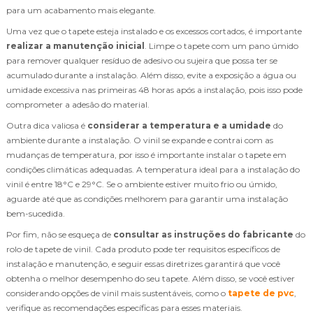
para um acabamento mais elegante.
Uma vez que o tapete esteja instalado e os excessos cortados, é importante
realizar a manutenção inicial
. Limpe o tapete com um pano úmido
para remover qualquer resíduo de adesivo ou sujeira que possa ter se
acumulado durante a instalação. Além disso, evite a exposição a água ou
umidade excessiva nas primeiras 48 horas após a instalação, pois isso pode
comprometer a adesão do material.
Outra dica valiosa é
considerar a temperatura e a umidade
do
ambiente durante a instalação. O vinil se expande e contrai com as
mudanças de temperatura, por isso é importante instalar o tapete em
condições climáticas adequadas. A temperatura ideal para a instalação do
vinil é entre 18°C e 29°C. Se o ambiente estiver muito frio ou úmido,
aguarde até que as condições melhorem para garantir uma instalação
bem-sucedida.
Por fim, não se esqueça de
consultar as instruções do fabricante
do
rolo de tapete de vinil. Cada produto pode ter requisitos específicos de
instalação e manutenção, e seguir essas diretrizes garantirá que você
obtenha o melhor desempenho do seu tapete. Além disso, se você estiver
considerando opções de vinil mais sustentáveis, como o
tapete de pvc
,
verifique as recomendações específicas para esses materiais.