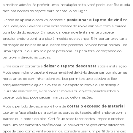
a melhor adesão. Se preferir uma instalação solta, você pode usar fita dupla
face nas bordas do tapete para mantê-lo no lugar.
Depois de aplicar o adesivo, comece a
posicionar o tapete de vinil
no
local desejado. Levante uma extremidade do rolo e alinhe-o com a parede
ou a borda do espaço. Em seguida, desenrole lentamente o tapete,
pressionando-o contra o piso à medida que avança. É importante evitar a
formação de bolhas de ar durante esse processo. Se você notar bolhas, use
uma espátula ou um rolo para pressioná-las para fora, começando do
centro em direção às bordas.
Uma dica importante é
deixar o tapete descansar
após a instalação.
Após desenrolar o tapete, é recomendável deixá-lo descansar por algumas
horas antes de caminhar sobre ele. Isso permite que o adesivo se fixe
adequadamente e ajuda a evitar que o tapete se mova ou se desloque.
Durante esse tempo, evite colocar móveis ou objetos pesados sobre o
tapete, pois isso pode causar marcas ou deformações.
Após o período de descanso, é hora de
cortar o excesso de material
.
Use uma faca afiada para cortar as bordas do tapete, alinhando-se com a
parede ou a borda do piso. Certifique-se de fazer cortes limpos e precisos
para um acabamento profissional. Se houver transições entre diferentes
tipos de piso, como vinil e cerâmica, considere usar um perfil de transição