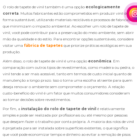
O rolo de tapete de vinil também é uma opção
ecologicamente
correta
. Muitos fabricantes estão comprometidos em produzir vinil de
forma sustentável, utilizando materiais recicláveis e processos de fabricação
que minimizam o impacto ambiental. Ao escolher um rolo de tapete de
vinil, você pode contribuir para a preservação do meio ambiente, sem abrir
mão da qualidade e do estilo. Para encontrar opções sustentáveis, considere
visitar uma
fábrica de tapetes
que priorize práticas ecológicas em sua
produção.
Além disso, o rolo de tapete de vinil é uma opção
econômica
. Em
comparação com outros tipos de revestimentos, como madeira ou pedra, o
vinil tende a ser mais acessível, tanto em termos de custo inicial quanto de
manutenção a longo prazo. Isso o torna uma escolha atraente para quem
deseja renovar o ambiente sem comprometer o orçamento. A relação
custo-benefício do vinil é um fator que muitos consumidores consideram
ao tomar decisões sobre revestimentos.
Por fim, a
instalação do rolo de tapete de vinil
é relativamente
simples e pode ser realizada por profissionais ou até mesmo por pessoas
que desejam fazer o trabalho por conta própria. A maioria dos rolos de vinil
é projetada para ser instalada sobre superfícies existentes, o que significa
que você pode economizar tempo e dinheiro ao evitar a remoção de pisos