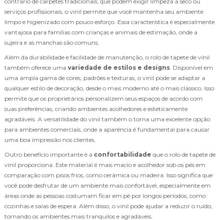
contrário de carpetes tradicionais, que podem exigir limpeza a seco ou
serviços profissionais, o vinil permite que você mantenha seu ambiente
limpo e higienizado com pouco esforço. Essa característica é especialmente
vantajosa para famílias com crianças e animais de estimação, onde a
sujeira e as manchas são comuns.
Além da durabilidade e facilidade de manutenção, o rolo de tapete de vinil
também oferece uma
variedade de estilos e designs
. Disponível em
uma ampla gama de cores, padrões e texturas, o vinil pode se adaptar a
qualquer estilo de decoração, desde o mais moderno até o mais clássico. Isso
permite que os proprietários personalizem seus espaços de acordo com
suas preferências, criando ambientes acolhedores e esteticamente
agradáveis. A versatilidade do vinil também o torna uma excelente opção
para ambientes comerciais, onde a aparência é fundamental para causar
uma boa impressão nos clientes.
Outro benefício importante é a
confortabilidade
que o rolo de tapete de
vinil proporciona. Este material é mais macio e acolhedor sob os pés em
comparação com pisos frios, como cerâmica ou madeira. Isso significa que
você pode desfrutar de um ambiente mais confortável, especialmente em
áreas onde as pessoas costumam ficar em pé por longos períodos, como
cozinhas e salas de espera. Além disso, o vinil pode ajudar a reduzir o ruído,
tornando os ambientes mais tranquilos e agradáveis.