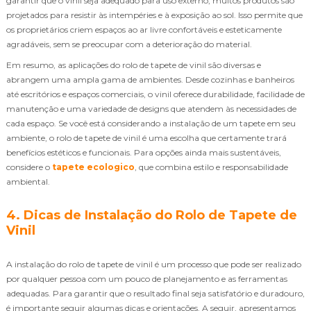
garantir que o vinil seja adequado para uso externo, muitos produtos são
projetados para resistir às intempéries e à exposição ao sol. Isso permite que
os proprietários criem espaços ao ar livre confortáveis e esteticamente
agradáveis, sem se preocupar com a deterioração do material.
Em resumo, as aplicações do rolo de tapete de vinil são diversas e
abrangem uma ampla gama de ambientes. Desde cozinhas e banheiros
até escritórios e espaços comerciais, o vinil oferece durabilidade, facilidade de
manutenção e uma variedade de designs que atendem às necessidades de
cada espaço. Se você está considerando a instalação de um tapete em seu
ambiente, o rolo de tapete de vinil é uma escolha que certamente trará
benefícios estéticos e funcionais. Para opções ainda mais sustentáveis,
considere o
tapete ecologico
, que combina estilo e responsabilidade
ambiental.
4. Dicas de Instalação do Rolo de Tapete de
Vinil
A instalação do rolo de tapete de vinil é um processo que pode ser realizado
por qualquer pessoa com um pouco de planejamento e as ferramentas
adequadas. Para garantir que o resultado final seja satisfatório e duradouro,
é importante seguir algumas dicas e orientações. A seguir, apresentamos