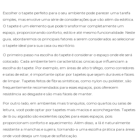
Escolher o tapete perfeito para o seu ambiente pode parecer uma tarefa
simples, mas envolve uma série de considerações que vão além da estética.
O tapete é um elemento que pode transformar completamente um
espaço, proporcionando conforto, estilo e até mesmo funcionalidade. Neste
guia, abordaremos os principais fatores a serem considerados ao selecionar
o tapete ideal para sua casa ou escritório.
O primeiro passo na escolha do tapete é considerar o espaço onde ele será
colocado. Cada ambiente tem características únicas que influenciam a
escolha do tapete. Por exemplo, em áreas de alto tráfego, como corredores
e salas de estar, é importante optar por tapetes que sejam duráveis e fáceis
de limpar. Tapetes feitos de fibras sintéticas, como nylon ou poliéster, são
frequentemente recomendados para esses espaços, pois oferecem
resistência ao desgaste e são mais fáceis de manter.
Por outro lado, em ambientes mais tranquilos, como quartos ou salas de
leitura, você pode optar por tapetes mais macios e aconchegantes. Tapetes
de lã ou algodão são excelentes opções para esses espaços, pois
proporcionam conforto e aquecimento. Além disso, a lã é naturalmente
resistente a manchas e sujeira, tornando-a uma escolha prática para áreas
onde você deseja um toque de sofisticação.