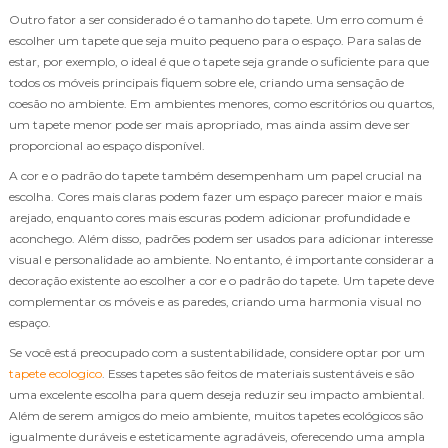
Outro fator a ser considerado é o tamanho do tapete. Um erro comum é
escolher um tapete que seja muito pequeno para o espaço. Para salas de
estar, por exemplo, o ideal é que o tapete seja grande o suficiente para que
todos os móveis principais fiquem sobre ele, criando uma sensação de
coesão no ambiente. Em ambientes menores, como escritórios ou quartos,
um tapete menor pode ser mais apropriado, mas ainda assim deve ser
proporcional ao espaço disponível.
A cor e o padrão do tapete também desempenham um papel crucial na
escolha. Cores mais claras podem fazer um espaço parecer maior e mais
arejado, enquanto cores mais escuras podem adicionar profundidade e
aconchego. Além disso, padrões podem ser usados para adicionar interesse
visual e personalidade ao ambiente. No entanto, é importante considerar a
decoração existente ao escolher a cor e o padrão do tapete. Um tapete deve
complementar os móveis e as paredes, criando uma harmonia visual no
espaço.
Se você está preocupado com a sustentabilidade, considere optar por um
tapete ecologico
. Esses tapetes são feitos de materiais sustentáveis e são
uma excelente escolha para quem deseja reduzir seu impacto ambiental.
Além de serem amigos do meio ambiente, muitos tapetes ecológicos são
igualmente duráveis e esteticamente agradáveis, oferecendo uma ampla