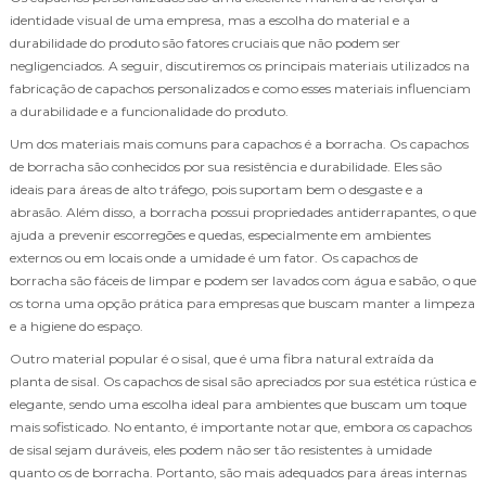
identidade visual de uma empresa, mas a escolha do material e a
durabilidade do produto são fatores cruciais que não podem ser
negligenciados. A seguir, discutiremos os principais materiais utilizados na
fabricação de capachos personalizados e como esses materiais influenciam
a durabilidade e a funcionalidade do produto.
Um dos materiais mais comuns para capachos é a borracha. Os capachos
de borracha são conhecidos por sua resistência e durabilidade. Eles são
ideais para áreas de alto tráfego, pois suportam bem o desgaste e a
abrasão. Além disso, a borracha possui propriedades antiderrapantes, o que
ajuda a prevenir escorregões e quedas, especialmente em ambientes
externos ou em locais onde a umidade é um fator. Os capachos de
borracha são fáceis de limpar e podem ser lavados com água e sabão, o que
os torna uma opção prática para empresas que buscam manter a limpeza
e a higiene do espaço.
Outro material popular é o sisal, que é uma fibra natural extraída da
planta de sisal. Os capachos de sisal são apreciados por sua estética rústica e
elegante, sendo uma escolha ideal para ambientes que buscam um toque
mais sofisticado. No entanto, é importante notar que, embora os capachos
de sisal sejam duráveis, eles podem não ser tão resistentes à umidade
quanto os de borracha. Portanto, são mais adequados para áreas internas