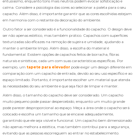
entusiasmo, enquanto tons mais neutros podem evocar sofisticação e
calma. Considere a psicologia das cores ao selecionar a paleta para o seu
capacho. Além disso, é importante garantir que as cores escolhidas estejam
em harmonia com o restante da decoração do ambiente.
Outro fator a ser considerado é a funcionalidade do capacho. O design deve
ser não apenas estético, mas também prático. Capachos com superfícies
texturizadas são eficazes na remoção de sujeira e umidade, ajudando a
manter o ambiente limpo. Além disso, a escolha do material é
fundamental. Existem opções de capachos feitos de borracha, fibras
naturais e sintéticas, cada um com suas características específicas. Por
exemplo, um
tapete para elevador
pode exigir um design diferente em
comparação com um capacho de entrada, devido ao seu uso específico e ao
espaço limitado. Portanto, é importante escolher um material que atenda
às necessidades do seu ambiente e que seja fácil de limpar e manter.
Além disso, o tamanho do capacho deve ser considerado. Um capacho
muito pequeno pode passar despercebido, enquanto um muito grande
pode parecer desproporcional ao espaço. Meça a área onde o capacho será
colocado e escolha um tamanho que se encaixe adequadamente,
garantindo que ele seja visível e funcional. Um capacho bem dimensionado
não apenas melhora a estética, mas também contribui para a segurança,
evitando que as pessoas escorreguem ao entrar no estabelecimento.