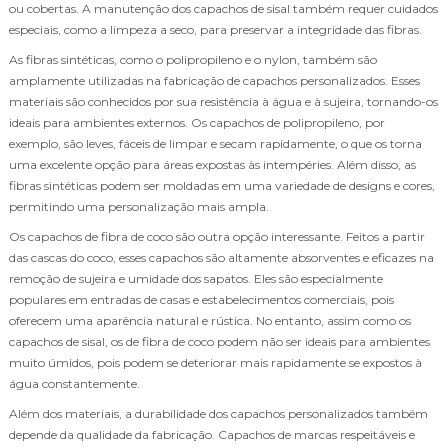
ou cobertas. A manutenção dos capachos de sisal também requer cuidados
especiais, como a limpeza a seco, para preservar a integridade das fibras.
As fibras sintéticas, como o polipropileno e o nylon, também são
amplamente utilizadas na fabricação de capachos personalizados. Esses
materiais são conhecidos por sua resistência à água e à sujeira, tornando-os
ideais para ambientes externos. Os capachos de polipropileno, por
exemplo, são leves, fáceis de limpar e secam rapidamente, o que os torna
uma excelente opção para áreas expostas às intempéries. Além disso, as
fibras sintéticas podem ser moldadas em uma variedade de designs e cores,
permitindo uma personalização mais ampla.
Os capachos de fibra de coco são outra opção interessante. Feitos a partir
das cascas do coco, esses capachos são altamente absorventes e eficazes na
remoção de sujeira e umidade dos sapatos. Eles são especialmente
populares em entradas de casas e estabelecimentos comerciais, pois
oferecem uma aparência natural e rústica. No entanto, assim como os
capachos de sisal, os de fibra de coco podem não ser ideais para ambientes
muito úmidos, pois podem se deteriorar mais rapidamente se expostos à
água constantemente.
Além dos materiais, a durabilidade dos capachos personalizados também
depende da qualidade da fabricação. Capachos de marcas respeitáveis e