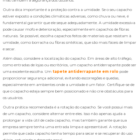
mas também a segurança dos usuários.
Outra dica importante é a proteção contra a umidade. Se o seu capacho
estiver exposto a condições climáticas adversas, como chuva ou neve, é
fundamental garantir que ele seque adequadamente. A umidade excessiva
pode causar mofo e deterioração, especialmente em capachos de fibras
naturais. Se possível, escolha capachos feitos de materiais que resistam à
umidade, como borracha ou fibras sintéticas, que são mais fáceis de limpar
e secar.
Além disso, considere a localização do capacho. Em áreas de alto tráfego,
como entradas de lojas ou escritórios, um capacho antiderrapante pode ser
uma excelente escolha. Um
tapete antiderrapante em rolo
pode
proporcionar segurança adicional, evitando escorregões e quedas,
especialmente em ambientes onde a umidade é um fator. Certifique-se de
que o capacho esteja sempre bem posicionado e não crie obstáculos para
os usuários.
Outra prática recomendada é a rotação do capacho. Se você possui mais
de um capacho, considere alternar entre eles. Isso não apenas ajuda a
prolongar a vida útil de cada capacho, mas também garante que sua
empresa sempre tenha uma entrada limpa e apresentável. A rotação
permite que cada capacho tenha tempo para secar e se recuperar do uso
diário, reduzindo o desgaste geral.