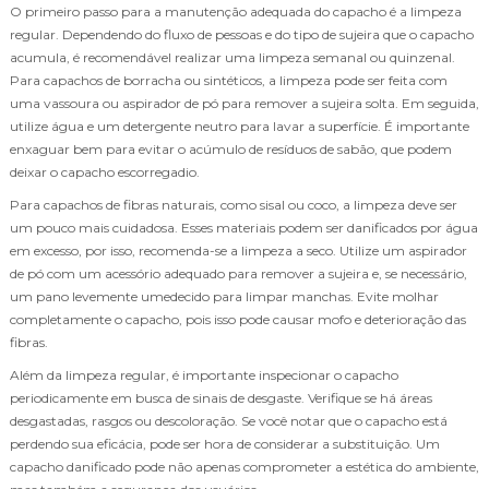
O primeiro passo para a manutenção adequada do capacho é a limpeza
regular. Dependendo do fluxo de pessoas e do tipo de sujeira que o capacho
acumula, é recomendável realizar uma limpeza semanal ou quinzenal.
Para capachos de borracha ou sintéticos, a limpeza pode ser feita com
uma vassoura ou aspirador de pó para remover a sujeira solta. Em seguida,
utilize água e um detergente neutro para lavar a superfície. É importante
enxaguar bem para evitar o acúmulo de resíduos de sabão, que podem
deixar o capacho escorregadio.
Para capachos de fibras naturais, como sisal ou coco, a limpeza deve ser
um pouco mais cuidadosa. Esses materiais podem ser danificados por água
em excesso, por isso, recomenda-se a limpeza a seco. Utilize um aspirador
de pó com um acessório adequado para remover a sujeira e, se necessário,
um pano levemente umedecido para limpar manchas. Evite molhar
completamente o capacho, pois isso pode causar mofo e deterioração das
fibras.
Além da limpeza regular, é importante inspecionar o capacho
periodicamente em busca de sinais de desgaste. Verifique se há áreas
desgastadas, rasgos ou descoloração. Se você notar que o capacho está
perdendo sua eficácia, pode ser hora de considerar a substituição. Um
capacho danificado pode não apenas comprometer a estética do ambiente,