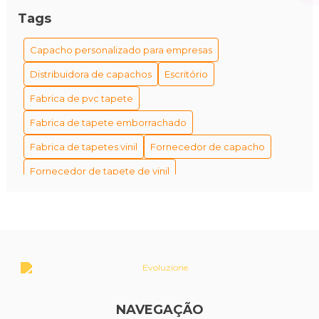
Tags
Capacho personalizado para empresas
Distribuidora de capachos
Escritório
Fabrica de pvc tapete
Fabrica de tapete emborrachado
Fabrica de tapetes vinil
Fornecedor de capacho
Fornecedor de tapete de vinil
Fornecedor de tapetes personalizados
Fornecedores de capacho em são paulo
Fábrica de tapetes antiderrapantes
Fábrica de tapetes e capachos personalizados
Fábrica de tapetes personalizados empresa
NAVEGAÇÃO
Industria de tapete
Melhor tapete para piso elevador